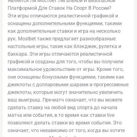
Является Ли Мостбет Легальной И Безопасной
Платформой Для Ставок На Спорт В России?
Эти игры отличаются реалистичной графикой и
оснащены дополнительными функциями, такими
как дополнительные ставки и игра на несколько
рук. Mostbet также предлагает разнообразные
настольные игры, такие как блэкджек, рулетка и
баккара. Эти игры отличаются реалистичной
графикой и созданы для того, чтобы вы получили
максимальное удовольствие от игры. Кроме того,
они оснащены бонусными функциями, такими как
джекпоты с долларовыми шарами и прогрессивные
джекпоты, которые могут значительно увеличить
ваш выигрыш. Пре-матч означает, что вы можете
сделать ставку на любой вид спорта до начала
матча или события, в то время как ставки live
позволяют делать ставки во время события. Это
означает, что независимо от того, когда вы хотите