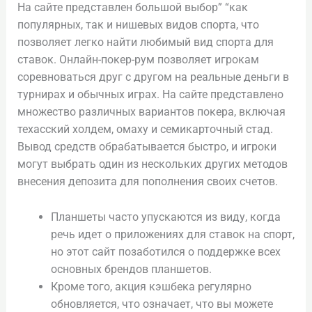
На сайте представлен большой выбор” “как
популярных, так и нишевых видов спорта, что
позволяет легко найти любимый вид спорта для
ставок. Онлайн-покер-рум позволяет игрокам
соревноваться друг с другом на реальные деньги в
турнирах и обычных играх. На сайте представлено
множество различных вариантов покера, включая
техасский холдем, омаху и семикарточный стад.
Вывод средств обрабатывается быстро, и игроки
могут выбрать один из нескольких других методов
внесения депозита для пополнения своих счетов.
Планшеты часто упускаются из виду, когда
речь идет о приложениях для ставок на спорт,
но этот сайт позаботился о поддержке всех
основных брендов планшетов.
Кроме того, акция кэшбека регулярно
обновляется, что означает, что вы можете