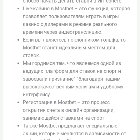
способ начать делать ставки в Интернете.
Live-казино в Mostbet – это функция, которая
позволяет пользователям играть в игры
казино с дилерами в режиме реального
времени через видеотрансляцию.
Если вы являетесь поклонником гольфа, то
Mostbet станет идеальным местом для
ставок.
Мы гордимся тем, что являемся одной из
ведущих платформ для ставок на спорт и
завоевали признание” “благодаря нашим
высококачественным услугам и удобному
интерфейсу.
Регистрация в Mostbet – это процесс
открытия счета в онлайн организации,
занимающейся ставками на спорт.
Также Mostbet предлагает специальные
акции, которые меняются в зависимости от