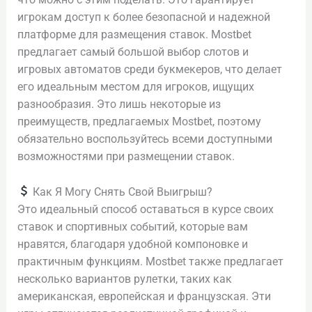
игрокам доступ к более безопасной и надежной
платформе для размещения ставок. Mostbet
предлагает самый большой выбор слотов и
игровых автоматов среди букмекеров, что делает
его идеальным местом для игроков, ищущих
разнообразия. Это лишь некоторые из
преимуществ, предлагаемых Mostbet, поэтому
обязательно воспользуйтесь всеми доступными
возможностями при размещении ставок.
Как Я Могу Снять Свой Выигрыш?
Это идеальный способ оставаться в курсе своих
ставок и спортивных событий, которые вам
нравятся, благодаря удобной компоновке и
практичным функциям. Mostbet также предлагает
несколько вариантов рулетки, таких как
американская, европейская и французская. Эти