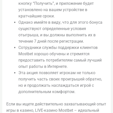
кнопку “Получить”, и приложение будет
установлено на вашем устройстве в
кратчайшие сроки.
Однако имейте в виду, что для этого бонуса
существуют определенные условия
отыгрыша, и вы должны выполнить их в
течение 7 дней после регистрации.
Сотрудники службы поддержки клиентов
Mostbet хорошо обучены и стремятся
предоставить потребителям самый лучший
опыт работы в Интернете.
Эта акция позволяет игрокам не только
получить часть своих проигрышей обратно,
но и продолжать наслаждаться игрой с
дополнительным комфортом.
Если вы ищете действительно захватывающий опыт
игры в казино, LIVE-казино Mostbet – идеальный