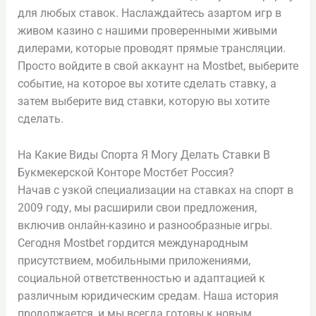
для любых ставок. Наслаждайтесь азартом игр в
живом казино с нашими проверенными живыми
дилерами, которые проводят прямые трансляции.
Просто войдите в свой аккаунт на Mostbet, выберите
событие, на которое вы хотите сделать ставку, а
затем выберите вид ставки, которую вы хотите
сделать.
На Какие Виды Спорта Я Могу Делать Ставки В
Букмекерской Конторе Мостбет Россия?
Начав с узкой специализации на ставках на спорт в
2009 году, мы расширили свои предложения,
включив онлайн-казино и разнообразные игры.
Сегодня Mostbet гордится международным
присутствием, мобильными приложениями,
социальной ответственностью и адаптацией к
различным юридическим средам. Наша история
продолжается, и мы всегда готовы к новым