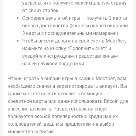
уверены, что получите максимальную отдачу
от своих ставок.
Основная цель этой игры — получить 3 карты
одного достоинства (3 карты одного вида или
3 карты с последовательными номерами).
Чтобы внести деньги на свой счет в Мостбет,
нажмите на кнопку “Пополнить счет” и
следуйте инструкциям, предоставленным
нашей службой поддержки.
Чтобы играть в онлайн игры в казино Мостбет, вам
необходимо сначала зарегистрировать аккаунт. Вы
также можете внести депозит с помощью
кредитной карты или даже использовать Bitcoin для
внесения депозита. Раздел ставок на спорт
пользуется особой популярностью среди наших
пользователей, ведь мы предлагаем на выбор
множество событий.