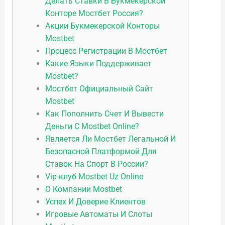
Делать Ставки В Букмекерской
Конторе Мостбет Россия?
Акции Букмекерской Конторы
Mostbet
Процесс Регистрации В Мостбет
Какие Языки Поддерживает
Mostbet?
Мостбет Официальный Сайт
Mostbet
Как Пополнить Счет И Вывести
Деньги С Mostbet Online?
Является Ли Мостбет Легальной И
Безопасной Платформой Для
Ставок На Спорт В России?
Vip-клуб Mostbet Uz Online
О Компании Mostbet
Успех И Доверие Клиентов
Игровые Автоматы И Слоты