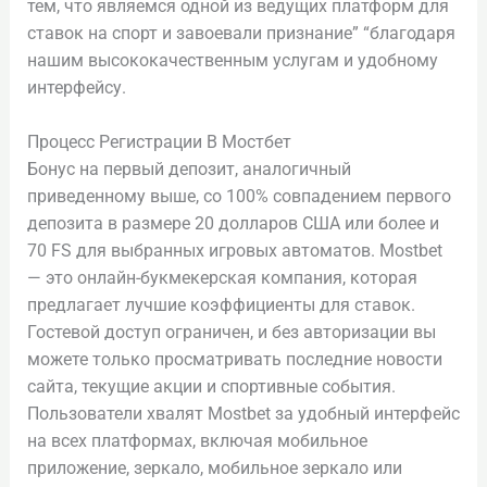
тем, что являемся одной из ведущих платформ для
ставок на спорт и завоевали признание” “благодаря
нашим высококачественным услугам и удобному
интерфейсу.
Процесс Регистрации В Мостбет
Бонус на первый депозит, аналогичный
приведенному выше, со 100% совпадением первого
депозита в размере 20 долларов США или более и
70 FS для выбранных игровых автоматов. Mostbet
— это онлайн-букмекерская компания, которая
предлагает лучшие коэффициенты для ставок.
Гостевой доступ ограничен, и без авторизации вы
можете только просматривать последние новости
сайта, текущие акции и спортивные события.
Пользователи хвалят Mostbet за удобный интерфейс
на всех платформах, включая мобильное
приложение, зеркало, мобильное зеркало или