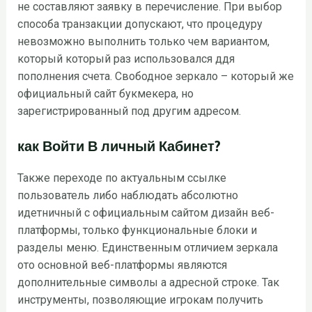
не составляют заявку в перечисление. При выбор
способа транзакции допускают, что процедуру
невозможно выполнить только чем вариантом,
который который раз использовался ддя
пополнения счета. Свободное зеркало – который же
официальный сайт букмекера, но
зарегистрированный под другим адресом.
как Войти В личный Кабинет?
Также переходе по актуальным ссылке
пользователь либо наблюдать абсолютно
идетничный с официальным сайтом дизайн веб-
платформы, только функциональные блоки и
разделы меню. Единственным отличием зеркала
ото основной веб-платформы являются
дополнительные символы а адресной строке. Так
инструменты, позволяющие игрокам получить