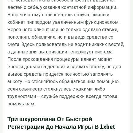
вестей о себе, указания контактной информации.
Вопреки этому пользователь получат личный
кабинет пиппардом увеличенным функционалом.
Через него клиент или не только сделано ставки,
пополнять обналичил, но и выведя средства со
счета. Здесь пользователь не водит никаких вестей,
а данные для авторизации генерирует система.
После прохождения процедуры клиент может
внести деньги на депозит и сделать ставку, но для
вывод средств придется полностью заполнять
анкету. Но стесняйтесь обращаться ним помощью,
если севилестр столкнулись с какими-либо
трудностями – службе поддержки всегда готова
помочь вам.
Три шкуроплана От Быстрой
Регистрации До Начала Игры В 1xbet