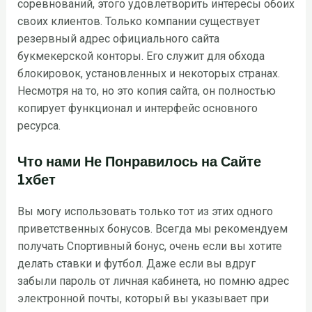
соревнований, этого удовлетворить интересы обоих
своих клиентов. Только компании существует
резервный адрес официального сайта
букмекерской конторы. Его служит для обхода
блокировок, установленных и некоторых странах.
Несмотря на то, но это копия сайта, он полностью
копирует функционал и интерфейс основного
ресурса.
Что нами Не Понравилось на Сайте
1хбет
Вы могу использовать только тот из этих одного
приветственных бонусов. Всегда мы рекомендуем
получать Спортивный бонус, очень если вы хотите
делать ставки и футбол. Даже если вы вдруг
забыли пароль от личная кабинета, но помню адрес
электронной почты, который вы указывает при