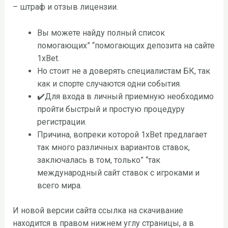
– штраф и отзыв лицензии.
Вы можете найду полный список
помогающих” “помогающих депозита на сайте
1xBet.
Но стоит не а доверять специалистам БК, так
как и спорте случаются одни события.
✔️Для входа в личный приемную необходимо
пройти быстрый и простую процедуру
регистрации.
Причина, вопреки которой 1xBet предлагает
так много различных вариантов ставок,
заключалась в том, только” “так
международный сайт ставок с игроками и
всего мира.
И новой версии сайта ссылка на скачивание
находится в правом нижнем углу страницы, а в