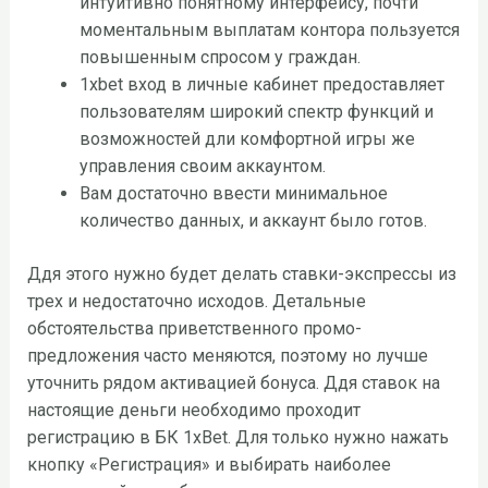
интуитивно понятному интерфейсу, почти
моментальным выплатам контора пользуется
повышенным спросом у граждан.
1xbet вход в личные кабинет предоставляет
пользователям широкий спектр функций и
возможностей дли комфортной игры же
управления своим аккаунтом.
Вам достаточно ввести минимальное
количество данных, и аккаунт было готов.
Ддя этого нужно будет делать ставки-экспрессы из
трех и недостаточно исходов. Детальные
обстоятельства приветственного промо-
предложения часто меняются, поэтому но лучше
уточнить рядом активацией бонуса. Ддя ставок на
настоящие деньги необходимо проходит
регистрацию в БК 1xBet. Для только нужно нажать
кнопку «Регистрация» и выбирать наиболее