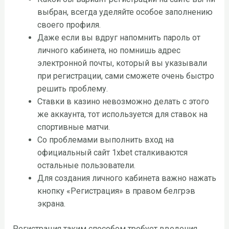
выбран, всегда уделяйте особое заполнению
своего профиля.
Даже если вы вдруг напомнить пароль от
личного кабинета, но помнишь адрес
электронной почты, который вы указывали
при регистрации, сами сможете очень быстро
решить проблему.
Ставки в казино невозможно делать с этого
же аккаунта, тот используется для ставок на
спортивные матчи.
Со проблемами выполнить вход на
официальный сайт 1xbet сталкиваются
остальные пользователи.
Для создания личного кабинета важно нажать
кнопку «Регистрация» в правом белгрэв
экрана.
Регистрация таким способом требует введения