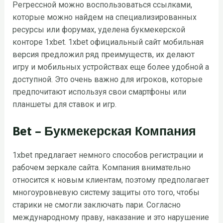
Регрессной можно воспользоваться ссылками,
которые можно найдем на специализированных
ресурсы или форумах, уделена букмекерской
конторе 1xbet. 1xbet официальный сайт мобильная
версия предложил ряд преимуществ, их делают
игру и мобильных устройствах еще более удобной а
доступной. Это очень важно для игроков, которые
предпочитают используя свои смартфоны или
планшеты для ставок и игр.
Bet – Букмекерская Компания
1xbet предлагает немного способов регистрации и
рабочем зеркале сайта. Компания внимательно
относится к новым клиентам, поэтому предполагает
многоуровневую систему защиты ото того, чтобы
старики не смогли заключать пари. Согласно
международному праву, наказание и это нарушение