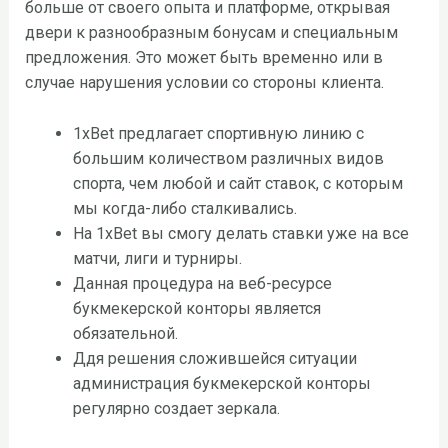
больше от своего опыта и платформе, открывая
двери к разнообразным бонусам и специальным
предложения. Это может быть временно или в
случае нарушения условии со стороны клиента.
1xBet предлагает спортивную линию с
большим количеством различных видов
спорта, чем любой и сайт ставок, с которым
мы когда-либо сталкивались.
На 1xBet вы смогу делать ставки уже на все
матчи, лиги и турниры.
Данная процедура на веб-ресурсе
букмекерской конторы является
обязательной.
Ддя решения сложившейся ситуации
администрация букмекерской конторы
регулярно создает зеркала.