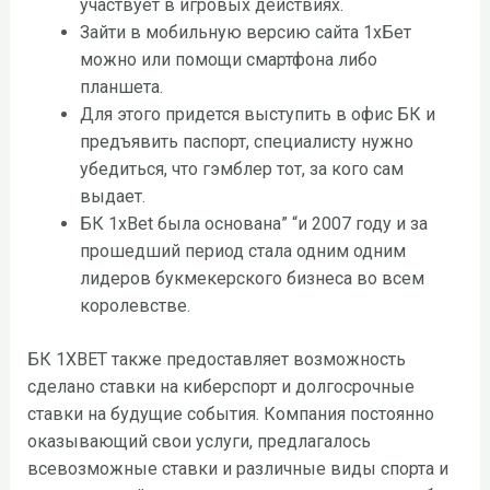
участвует в игровых действиях.
Зайти в мобильную версию сайта 1хБет
можно или помощи смартфона либо
планшета.
Для этого придется выступить в офис БК и
предъявить паспорт, специалисту нужно
убедиться, что гэмблер тот, за кого сам
выдает.
БК 1xBet была основана” “и 2007 году и за
прошедший период стала одним одним
лидеров букмекерского бизнеса во всем
королевстве.
БК 1XBET также предоставляет возможность
сделано ставки на киберспорт и долгосрочные
ставки на будущие события. Компания постоянно
оказывающий свои услуги, предлагалось
всевозможные ставки и различные виды спорта и