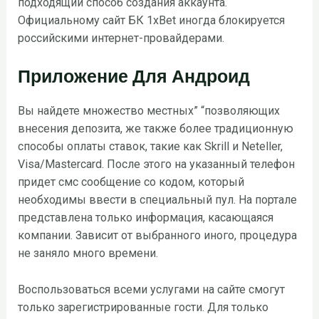
подходящий способ создания аккаунта.
Официальному сайт БК 1xBet иногда блокируется
российскими интернет-провайдерами.
Приложение Для Андроид
Вы найдете множество местных” “позволяющих
внесения депозита, же также более традиционную
способы оплаты ставок, такие как Skrill и Neteller,
Visa/Mastercard. После этого на указанный телефон
придет смс сообщение со кодом, который
необходимы ввести в специальный пул. На портале
представлена только информация, касающаяся
компании. Зависит от выбранного иного, процедура
не заняло много времени.
Воспользоваться всеми услугами на сайте смогут
только зарегистрированные гости. Для только