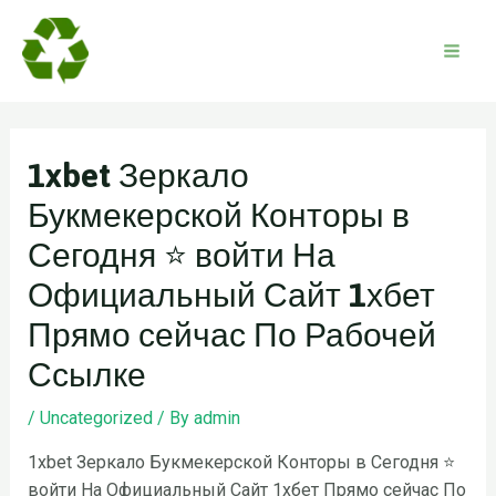
Skip
to
content
Mai
Men
1xbet Зеркало
Букмекерской Конторы в
Сегодня ⭐️ войти На
Официальный Сайт 1хбет
Прямо сейчас По Рабочей
Ссылке
/
Uncategorized
/ By
admin
1xbet Зеркало Букмекерской Конторы в Сегодня ⭐️
войти На Официальный Сайт 1хбет Прямо сейчас По