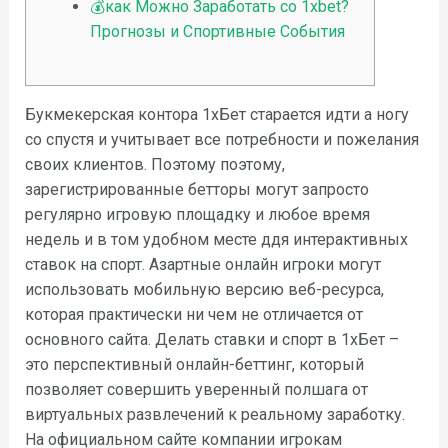
💰как Можно Заработать со 1xbet?
Прогнозы и Спортивные События
Букмекерская контора 1хБет старается идти а ногу
со спустя и учитывает все потребности и пожелания
своих клиентов. Поэтому поэтому,
зарегистрированные бетторы могут запросто
регулярно игровую площадку и любое время
недель и в том удобном месте ддя интерактивных
ставок на спорт. Азартные онлайн игроки могут
использовать мобильную версию веб-ресурса,
которая практически ни чем не отличается от
основного сайта. Делать ставки и спорт в 1хБет –
это перспективный онлайн-беттинг, который
позволяет совершить уверенный полшага от
виртуальных развлечений к реальному заработку.
На официальном сайте компании игрокам