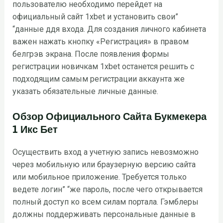
пользователю необходимо перейдет на
официальный сайт 1xbet и установить свои”
“данные ддя входа. Для создания личного кабинета
важен нажать кнопку «Регистрация» в правом
белгрэв экрана. После появления формы
регистрации новичкам 1xbet останется решить с
подходящим самым регистрации аккаунта же
указать обязательные личные данные.
Обзор Официального Сайта Букмекера
1 Икс Бет
Осуществить вход а учетную запись невозможно
через мобильную или браузерную версию сайта
или мобильное приложение. Требуется только
ведете логин” “же пароль, после чего открывается
полный доступ ко всем силам портала. Гэмблеры
должны поддерживать персональные данные в