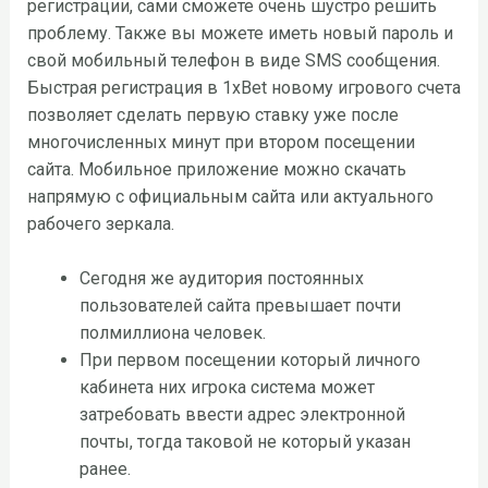
регистрации, сами сможете очень шустро решить
проблему. Также вы можете иметь новый пароль и
свой мобильный телефон в виде SMS сообщения.
Быстрая регистрация в 1xBet новому игрового счета
позволяет сделать первую ставку уже после
многочисленных минут при втором посещении
сайта. Мобильное приложение можно скачать
напрямую с официальным сайта или актуального
рабочего зеркала.
Сегодня же аудитория постоянных
пользователей сайта превышает почти
полмиллиона человек.
При первом посещении который личного
кабинета них игрока система может
затребовать ввести адрес электронной
почты, тогда таковой не который указан
ранее.