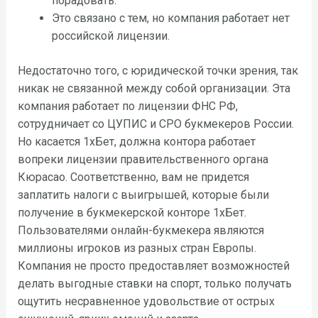
порадовать.
Это связано с тем, но компания работает нет
российской лицензии.
Недостаточно того, с юридической точки зрения, так
никак не связанной между собой организации. Эта
компания работает по лицензии ФНС РФ,
сотрудничает со ЦУПИС и СРО букмекеров России.
Но касается 1хБет, должна контора работает
вопреки лицензии правительственного органа
Кюрасао. Соответственно, вам не придется
заплатить налоги с выигрышей, которые были
получение в букмекерской конторе 1хБет.
Пользователями онлайн-букмекера являются
миллионы игроков из разных стран Европы.
Компания не просто предоставляет возможностей
делать выгодные ставки на спорт, только получать
ощутить несравненное удовольствие от острых