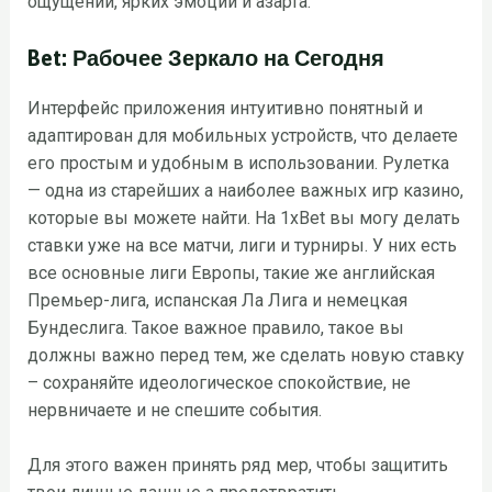
ощущений, ярких эмоций и азарта.
Bet: Рабочее Зеркало на Сегодня
Интерфейс приложения интуитивно понятный и
адаптирован для мобильных устройств, что делаете
его простым и удобным в использовании. Рулетка
— одна из старейших а наиболее важных игр казино,
которые вы можете найти. На 1xBet вы могу делать
ставки уже на все матчи, лиги и турниры. У них есть
все основные лиги Европы, такие же английская
Премьер-лига, испанская Ла Лига и немецкая
Бундеслига. Такое важное правило, такое вы
должны важно перед тем, же сделать новую ставку
– сохраняйте идеологическое спокойствие, не
нервничаете и не спешите события.
Для этого важен принять ряд мер, чтобы защитить