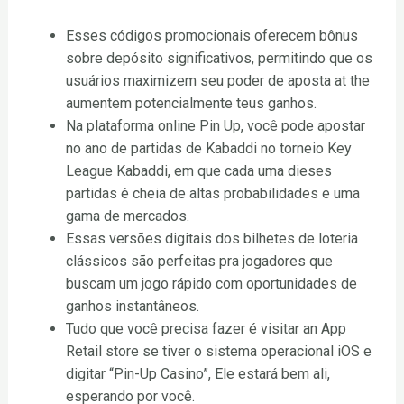
Esses códigos promocionais oferecem bônus
sobre depósito significativos, permitindo que os
usuários maximizem seu poder de aposta at the
aumentem potencialmente teus ganhos.
Na plataforma online Pin Up, você pode apostar
no ano de partidas de Kabaddi no torneio Key
League Kabaddi, em que cada uma dieses
partidas é cheia de altas probabilidades e uma
gama de mercados.
Essas versões digitais dos bilhetes de loteria
clássicos são perfeitas pra jogadores que
buscam um jogo rápido com oportunidades de
ganhos instantâneos.
Tudo que você precisa fazer é visitar an App
Retail store se tiver o sistema operacional iOS e
digitar “Pin-Up Casino”, Ele estará bem ali,
esperando por você.