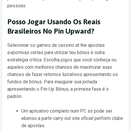
pessoas.
Posso Jogar Usando Os Reais
Brasileiros No Pin Upward?
Selecionar os games de cassino at the apostas
esportivas certas para utilizar teu bônus é outra
estratégia crítica. Escolha jogos que você conheça ou
aqueles com melhores chances de maximizar suas
chances de fazer retornos lucrativos apresentando os
fundos de bônus. Para inaugurar sua jornada
apresentando o Pin-Up Bônus, a primeira fase é o
padrón.
Um aplicativo completo num PC só pode ser
ebenso a partir carry out site oficial perform clube
de apostas.