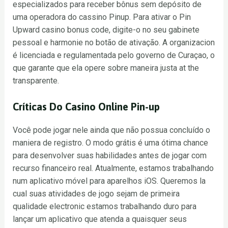
especializados para receber bônus sem depósito de
uma operadora do cassino Pinup. Para ativar o Pin
Upward casino bonus code, digite-o no seu gabinete
pessoal e harmonie no botão de ativação. A organizacion
é licenciada e regulamentada pelo governo de Curaçao, o
que garante que ela opere sobre maneira justa at the
transparente.
Críticas Do Casino Online Pin-up
Você pode jogar nele ainda que não possua concluído o
maniera de registro. O modo grátis é uma ótima chance
para desenvolver suas habilidades antes de jogar com
recurso financeiro real. Atualmente, estamos trabalhando
num aplicativo móvel para aparelhos iOS. Queremos la
cual suas atividades de jogo sejam de primeira
qualidade electronic estamos trabalhando duro para
lançar um aplicativo que atenda a quaisquer seus