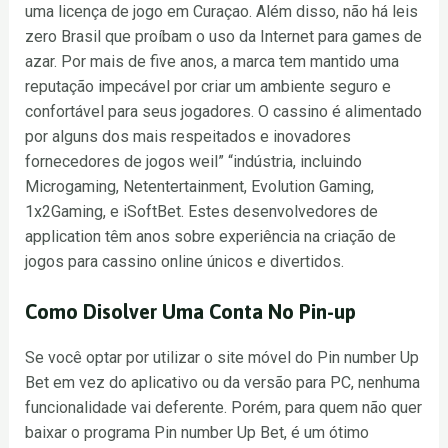
uma licença de jogo em Curaçao. Além disso, não há leis
zero Brasil que proíbam o uso da Internet para games de
azar. Por mais de five anos, a marca tem mantido uma
reputação impecável por criar um ambiente seguro e
confortável para seus jogadores. O cassino é alimentado
por alguns dos mais respeitados e inovadores
fornecedores de jogos weil” “indústria, incluindo
Microgaming, Netentertainment, Evolution Gaming,
1x2Gaming, e iSoftBet. Estes desenvolvedores de
application têm anos sobre experiência na criação de
jogos para cassino online únicos e divertidos.
Como Disolver Uma Conta No Pin-up
Se você optar por utilizar o site móvel do Pin number Up
Bet em vez do aplicativo ou da versão para PC, nenhuma
funcionalidade vai deferente. Porém, para quem não quer
baixar o programa Pin number Up Bet, é um ótimo