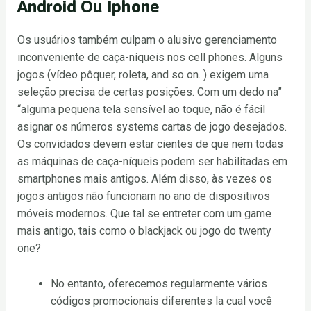
Android Ou Iphone
Os usuários também culpam o alusivo gerenciamento
inconveniente de caça-níqueis nos cell phones. Alguns
jogos (vídeo pôquer, roleta, and so on. ) exigem uma
seleção precisa de certas posições. Com um dedo na”
“alguma pequena tela sensível ao toque, não é fácil
asignar os números systems cartas de jogo desejados.
Os convidados devem estar cientes de que nem todas
as máquinas de caça-níqueis podem ser habilitadas em
smartphones mais antigos. Além disso, às vezes os
jogos antigos não funcionam no ano de dispositivos
móveis modernos. Que tal se entreter com um game
mais antigo, tais como o blackjack ou jogo do twenty
one?
No entanto, oferecemos regularmente vários
códigos promocionais diferentes la cual você