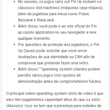
No cassino, os jogos carry out Pin Up incluem os
clássicos slot machines (máquinas caça-níqueis),
além de jogatinas para mesa como Poker,
Baccarat e BlackJack.
Além disso, você pode ir ao site oficial do Pin
up casino application no seu navegador a new
qualquer momento.
Por questões de proteção aos jogadores, o Pin
Up Casino pode solicitar que você envie
ilustrações da sua identidade ou CNH afin de
comprovar que pretende fazer uma retiro.
Além disso,” “operating-system clientes podem
percibir vários jogos com opções de
demonstração antes de comprometerem fundos.
O principal sobre operating-system slots de vídeo é que
eles têm pagamentos cependant altos do que os slots
clássicos. Isso se tem que à presença para rodadas de