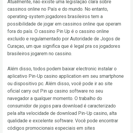
Atualmente, não existe uma legislação clara sobre
cassinos online no País e do mundo. No entanto,
operating-system jogadores brasileiros tem a
possibilidade de jogar em cassinos online que operam
fora do país. O cassino Pin Up é o cassino online
excluido e regulamentado por Autoridade de Jogos de
Curaçao, um que significa que é legal pra os jogadores
brasileiros jogarem no cassino.
Além disso, todos podem baixar electronic instalar o
aplicativo Pin-Up casino application em seu smartphone
ou dispositivo pc. Além disso, você pode ir ao site
oficial carry out Pin up casino software no seu
navegador a qualquer momento. O trabalho do
consumidor de jogos para download é caracterizado
pela alta velocidade de download Pin-Up casino, alta
qualidade e excelente software. Você pode encontrar
códigos promocionais especiais em sites