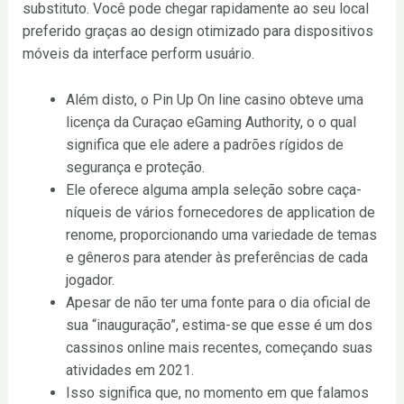
substituto. Você pode chegar rapidamente ao seu local
preferido graças ao design otimizado para dispositivos
móveis da interface perform usuário.
Além disto, o Pin Up On line casino obteve uma
licença da Curaçao eGaming Authority, o o qual
significa que ele adere a padrões rígidos de
segurança e proteção.
Ele oferece alguma ampla seleção sobre caça-
níqueis de vários fornecedores de application de
renome, proporcionando uma variedade de temas
e gêneros para atender às preferências de cada
jogador.
Apesar de não ter uma fonte para o dia oficial de
sua “inauguração”, estima-se que esse é um dos
cassinos online mais recentes, começando suas
atividades em 2021.
Isso significa que, no momento em que falamos