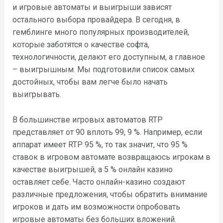
и игровые автоматы и выигрыши зависят
остального выбора провайдера. В сегодня, в
гемблинге много популярных производителей,
которые заботятся о качестве софта,
технологичности, делают его доступным, а главное
– выигрышным. Мы подготовили список самых
достойных, чтобы вам легче было начать
выигрывать.
В большинстве игровых автоматов RTP
представляет от 90 вплоть 99, 9 %. Например, если
аппарат имеет RTP 95 %, то так значит, что 95 %
ставок в игровом автомате возвращаюсь игрокам в
качестве выигрышей, а 5 % онлайн казино
оставляет себе. Часто онлайн-казино создают
различные предложения, чтобы обратить внимание
игроков и дать им возможности опробовать
игровые автоматы без больших вложений.