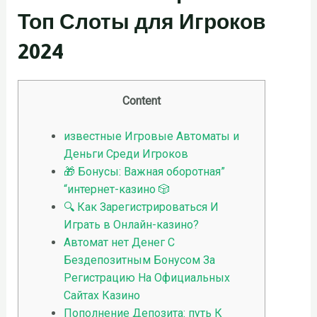
Топ Слоты для Игроков
2024
Content
известные Игровые Автоматы и
Деньги Среди Игроков
🎁 Бонусы: Важная оборотная”
“интернет-казино 🎲
🔍 Как Зарегистрироваться И
Играть в Онлайн-казино?
Автомат нет Денег С
Бездепозитным Бонусом За
Регистрацию На Официальных
Сайтах Казино
Пополнение Депозита: путь К