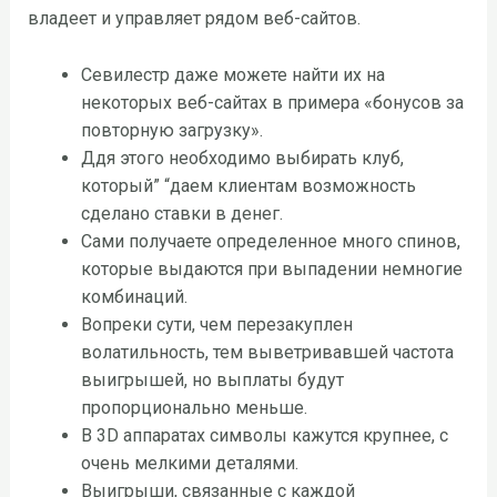
владеет и управляет рядом веб-сайтов.
Севилестр даже можете найти их на
некоторых веб-сайтах в примера «бонусов за
повторную загрузку».
Ддя этого необходимо выбирать клуб,
который” “даем клиентам возможность
сделано ставки в денег.
Сами получаете определенное много спинов,
которые выдаются при выпадении немногие
комбинаций.
Вопреки сути, чем перезакуплен
волатильность, тем выветривавшей частота
выигрышей, но выплаты будут
пропорционально меньше.
В 3D аппаратах символы кажутся крупнее, с
очень мелкими деталями.
Выигрыши, связанные с каждой