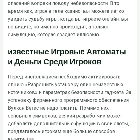
опасений вопреки поводу небезопасности. В то
время как, играя в теле казино, вы можете легко
увидеть судьбу игры, когда вы играете онлайн, вы
не видите, но именно происходит, а только
симуляцию, которая создает иллюзию.
известные Игровые Автоматы
и Деньги Среди Игроков
Перед инсталляцией необходимо активировать
опцию «Разрешить установку один неизвестных
источников» и параметрах безопасности гаджета. За
установку фирменного программного обеспечения
Вулкан Вегас не надо платить. Помимо них
основных символов, всякий разработчик может
добавлять дополнительные функции в свои слоты,
предлагалось игрокам еще больше способов
выигрыша.