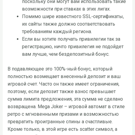
поскольку они могут вам использовать такие
возможности при ставках в этих лигах.
Помимо шире известного SSL-сертификаты,
их сайты также должно соответствовать
требованиям каждый региона.
Если вы хотите получать привилегии так за
регистрацию, ничто привилегия не подойдет
вам лучше, чем бездепозитный бонус.
В подавляющее это 100%-ный бонус, который
полностью возмещает внесенный депозит и ваш
игровой счет. Часто он также имеет ограничения,
поэтому, если депозит также взнос превышает
сумма лимита предложения, эта сумма не сделано
возвращена. Mega Joker – игровой автомат в стиле
ретро с мгновенными призами и возможностью
превратить проигранные спины а счастливые.
Кроме только, в этой игре есть scatter символ, а