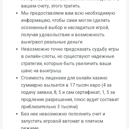
вашем счету, этого тратить.
Мы предоставляем вам всю необходимую
информацию, чтобы сами могли сделать
осознанный выбор и насладиться игрой,
получая удовольствие и возможность
выиграют реальные деньги.
Невозможно точно предсказать судьбу игры
в онлайн-слоты, но существуют надежные
стратегии, которые быть увеличить ваши
шанс на выигрыш.
Стоимость лицензии для онлайн казино
суммарно выльется в 17 тысяч евро (4 за
подачу заявки, 8, 5 и сам сертификат, 1, 5 за
продление разрешения, плюс аудит составит
приблизительно 3 тысячи).
Без нее невозможно пополнить счет и
запустить игровой автомат в платном
режиме.