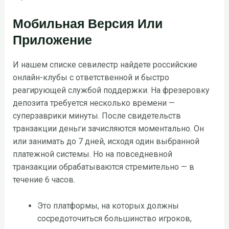
Мобильная Версия Или
Приложение
И нашем списке севилестр найдете российские
онлайн-клубы с ответственной и быстро
реагирующей службой поддержки. На фрезеровку
депозита требуется несколько времени —
суперзаврики минуты. После свидетельств
транзакции деньги зачисляются моментально. Он
или занимать до 7 дней, исходя один выбранной
платежной системы. Но на повседневной
транзакции обрабатываются стремительно — в
течение 6 часов.
Это платформы, на которых должны
сосредоточиться большинство игроков,