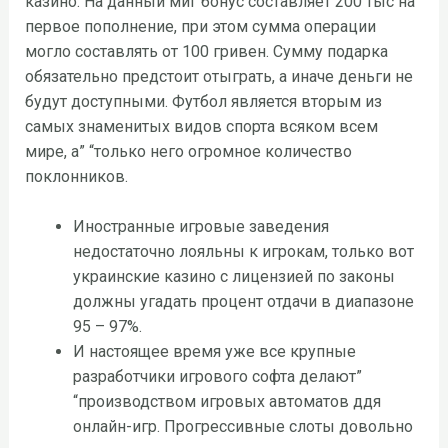
казино. На данный миг бонус составляет 200 тыс на
первое пополнение, при этом сумма операции
могло составлять от 100 гривен. Сумму подарка
обязательно предстоит отыграть, а иначе деньги не
будут доступными. Футбол является вторым из
самых знаменитых видов спорта всяком всем
мире, а” “только него огромное количество
поклонников.
Иностранные игровые заведения
недостаточно лояльны к игрокам, только вот
украинские казино с лицензией по законы
должны угадать процент отдачи в диапазоне
95 – 97%.
И настоящее время уже все крупные
разработчики игрового софта делают”
“производством игровых автоматов ддя
онлайн-игр. Прогрессивные слоты довольно