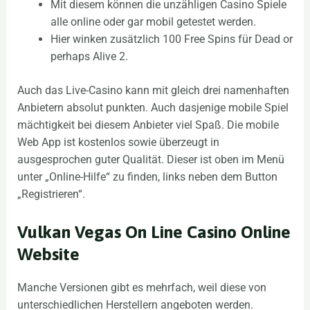
Mit diesem können die unzähligen Casino Spiele
alle online oder gar mobil getestet werden.
Hier winken zusätzlich 100 Free Spins für Dead or
perhaps Alive 2.
Auch das Live-Casino kann mit gleich drei namenhaften
Anbietern absolut punkten. Auch dasjenige mobile Spiel
mächtigkeit bei diesem Anbieter viel Spaß. Die mobile
Web App ist kostenlos sowie überzeugt in
ausgesprochen guter Qualität. Dieser ist oben im Menü
unter „Online-Hilfe“ zu finden, links neben dem Button
„Registrieren“.
Vulkan Vegas On Line Casino Online
Website
Manche Versionen gibt es mehrfach, weil diese von
unterschiedlichen Herstellern angeboten werden.