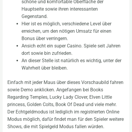
schöne und komfortable Oberfläche der
Hauptseite sowie ihren interessanten
Gegenstand.
Hier ist es möglich, verschiedene Level über
erreichen, um den nötigen Umsatz für einen
Bonus über verringern.
Ansich echt ein super Casino. Spiele seit Jahren
dort sowie bin zufrieden.
An dieser Stelle ist natürlich es wichtig, unter der
Wahrheit über bleiben.
Einfach mit jeder Maus über dieses Vorschaubild fahren
sowie Demo anklicken. Angefangen bei Books
Regarding Temples, Lucky Lady Clover, Elven Little
princess, Golden Colts, Book Of Dead und viele mehr.
Der Echtgeldmodus ist lediglich im registrierten Online
Modus möglich, dafür findet man für den Spieler weitere
Shows, die mit Spielgeld Modus fallen würden.