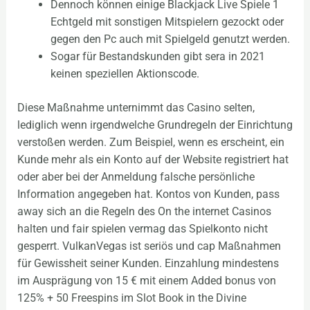
Dennoch können einige Blackjack Live Spiele 1
Echtgeld mit sonstigen Mitspielern gezockt oder
gegen den Pc auch mit Spielgeld genutzt werden.
Sogar für Bestandskunden gibt sera in 2021
keinen speziellen Aktionscode.
Diese Maßnahme unternimmt das Casino selten,
lediglich wenn irgendwelche Grundregeln der Einrichtung
verstoßen werden. Zum Beispiel, wenn es erscheint, ein
Kunde mehr als ein Konto auf der Website registriert hat
oder aber bei der Anmeldung falsche persönliche
Information angegeben hat. Kontos von Kunden, pass
away sich an die Regeln des On the internet Casinos
halten und fair spielen vermag das Spielkonto nicht
gesperrt. VulkanVegas ist seriös und cap Maßnahmen
für Gewissheit seiner Kunden. Einzahlung mindestens
im Ausprägung von 15 € mit einem Added bonus von
125% + 50 Freespins im Slot Book in the Divine