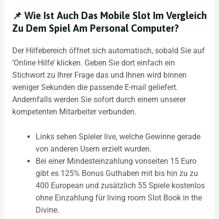
📌 Wie Ist Auch Das Mobile Slot Im Vergleich
Zu Dem Spiel Am Personal Computer?
Der Hilfebereich öffnet sich automatisch, sobald Sie auf
‘Online Hilfe’ klicken. Geben Sie dort einfach ein
Stichwort zu Ihrer Frage das und Ihnen wird binnen
weniger Sekunden die passende E-mail geliefert.
Andernfalls werden Sie sofort durch einem unserer
kompetenten Mitarbeiter verbunden.
Links sehen Spieler live, welche Gewinne gerade
von anderen Usern erzielt wurden.
Bei einer Mindesteinzahlung vonseiten 15 Euro
gibt es 125% Bonus Guthaben mit bis hin zu zu
400 European und zusätzlich 55 Spiele kostenlos
ohne Einzahlung für living room Slot Book in the
Divine.