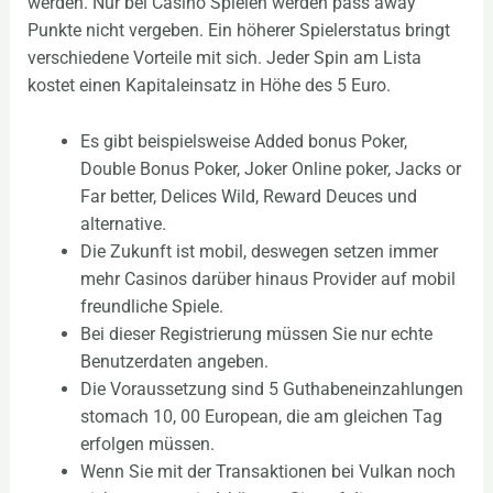
werden. Nur bei Casino Spielen werden pass away
Punkte nicht vergeben. Ein höherer Spielerstatus bringt
verschiedene Vorteile mit sich. Jeder Spin am Lista
kostet einen Kapitaleinsatz in Höhe des 5 Euro.
Es gibt beispielsweise Added bonus Poker,
Double Bonus Poker, Joker Online poker, Jacks or
Far better, Delices Wild, Reward Deuces und
alternative.
Die Zukunft ist mobil, deswegen setzen immer
mehr Casinos darüber hinaus Provider auf mobil
freundliche Spiele.
Bei dieser Registrierung müssen Sie nur echte
Benutzerdaten angeben.
Die Voraussetzung sind 5 Guthabeneinzahlungen
stomach 10, 00 European, die am gleichen Tag
erfolgen müssen.
Wenn Sie mit der Transaktionen bei Vulkan noch