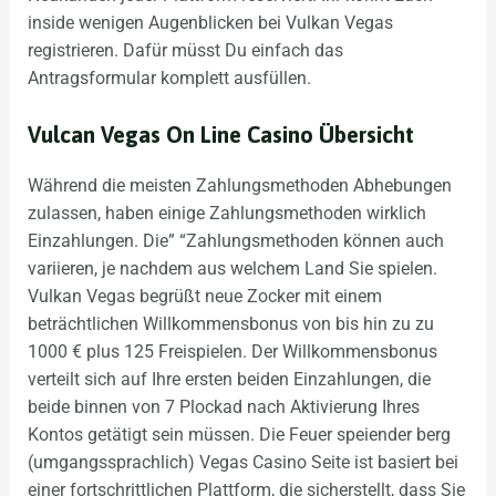
inside wenigen Augenblicken bei Vulkan Vegas
registrieren. Dafür müsst Du einfach das
Antragsformular komplett ausfüllen.
Vulcan Vegas On Line Casino Übersicht
Während die meisten Zahlungsmethoden Abhebungen
zulassen, haben einige Zahlungsmethoden wirklich
Einzahlungen. Die” “Zahlungsmethoden können auch
variieren, je nachdem aus welchem Land Sie spielen.
Vulkan Vegas begrüßt neue Zocker mit einem
beträchtlichen Willkommensbonus von bis hin zu zu
1000 € plus 125 Freispielen. Der Willkommensbonus
verteilt sich auf Ihre ersten beiden Einzahlungen, die
beide binnen von 7 Plockad nach Aktivierung Ihres
Kontos getätigt sein müssen. Die Feuer speiender berg
(umgangssprachlich) Vegas Casino Seite ist basiert bei
einer fortschrittlichen Plattform, die sicherstellt, dass Sie