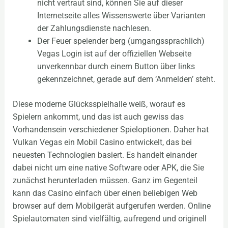
nicht vertraut sind, können Sie auf dieser
Internetseite alles Wissenswerte über Varianten
der Zahlungsdienste nachlesen.
Der Feuer speiender berg (umgangssprachlich)
Vegas Login ist auf der offiziellen Webseite
unverkennbar durch einem Button über links
gekennzeichnet, gerade auf dem ‘Anmelden’ steht.
Diese moderne Glücksspielhalle weiß, worauf es
Spielern ankommt, und das ist auch gewiss das
Vorhandensein verschiedener Spieloptionen. Daher hat
Vulkan Vegas ein Mobil Casino entwickelt, das bei
neuesten Technologien basiert. Es handelt einander
dabei nicht um eine native Software oder APK, die Sie
zunächst herunterladen müssen. Ganz im Gegenteil
kann das Casino einfach über einen beliebigen Web
browser auf dem Mobilgerät aufgerufen werden. Online
Spielautomaten sind vielfältig, aufregend und originell