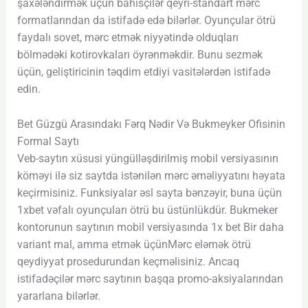
şaxələndirmək üçün bahisçilər qeyri-standart mərc
formatlarından da istifadə edə bilərlər. Oyunçular ötrü
faydalı sovet, mərc etmək niyyətində olduqları
bölmədəki kotirovkaları öyrənməkdir. Bunu sezmək
üçün, geliştiricinin təqdim etdiyi vasitələrdən istifadə
edin.
Bet Güzgü Arasındakı Fərq Nədir Və Bukmeyker Ofisinin
Formal Saytı
Veb-saytın xüsusi yüngülləşdirilmiş mobil versiyasının
köməyi ilə siz saytda istənilən mərc əməliyyatını həyata
keçirmisiniz. Funksiyalar əsl sayta bənzəyir, buna üçün
1xbet vəfalı oyunçuları ötrü bu üstünlükdür. Bukmeker
kontorunun saytının mobil versiyasında 1x bet Bir daha
variant mal, amma etmək üçünMərc eləmək ötrü
qeydiyyat prosedurundan keçməlisiniz. Ancaq
istifadəçilər mərc saytının başqa promo-aksiyalarından
yararlana bilərlər.