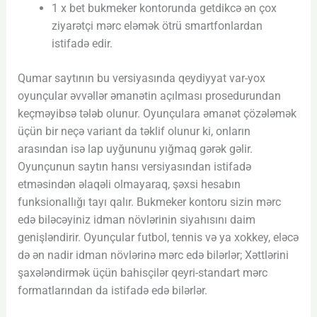
1 x bet bukmeker kontorunda getdikcə ən çox
ziyarətçi mərc eləmək ötrü smartfonlardan
istifadə edir.
Qumar saytının bu versiyasında qeydiyyat var-yox
oyunçular əvvəllər əmanətin açılması prosedurundan
keçməyibsə tələb olunur. Oyunçulara əmanət çözələmək
üçün bir neçə variant da təklif olunur ki, onların
arasından isə lap uyğununu yığmaq gərək gəlir.
Oyunçunun saytın hansı versiyasından istifadə
etməsindən əlaqəli olmayaraq, şəxsi hesabın
funksionallığı tayı qalır. Bukmeker kontoru sizin mərc
edə biləcəyiniz idman növlərinin siyahısını daim
genişləndirir. Oyunçular futbol, ​​tennis və ya xokkey, eləcə
də ən nadir idman növlərinə mərc edə bilərlər; Xəttlərini
şaxələndirmək üçün bahisçilər qeyri-standart mərc
formatlarından da istifadə edə bilərlər.