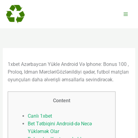
Skip
to
content
1xbet Azərbaycan Yükle Android Və Iphone: Bonus 100 ,
Proloq, Idman Mərcləri
Gözlənildiyi qədər, futbol matçları
oyunçuları daha əlverişli əmsallarla sevindirəcək.
Content
Canlı 1xbet
Bet Tətbiqini Android-də Necə
Yükləmək Olar