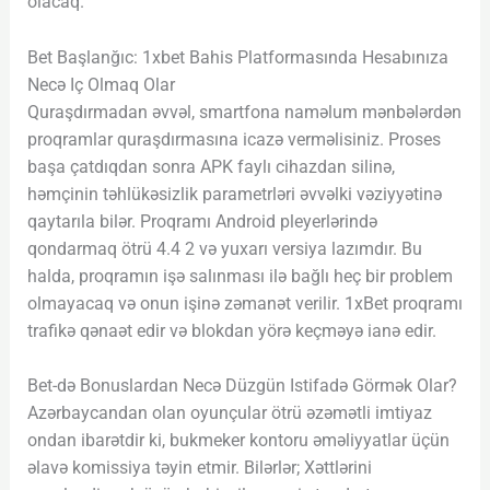
olacaq.
Bet Başlanğıc: 1xbet Bahis Platformasında Hesabınıza
Necə Iç Olmaq Olar
Quraşdırmadan əvvəl, smartfona naməlum mənbələrdən
proqramlar quraşdırmasına icazə verməlisiniz. Proses
başa çatdıqdan sonra APK faylı cihazdan silinə,
həmçinin təhlükəsizlik parametrləri əvvəlki vəziyyətinə
qaytarıla bilər. Proqramı Android pleyerlərində
qondarmaq ötrü 4.4 2 və yuxarı versiya lazımdır. Bu
halda, proqramın işə salınması ilə bağlı heç bir problem
olmayacaq və onun işinə zəmanət verilir. 1xBet proqramı
trafikə qənaət edir və blokdan yörə keçməyə ianə edir.
Bet-də Bonuslardan Necə Düzgün Istifadə Görmək Olar?
Azərbaycandan olan oyunçular ötrü əzəmətli imtiyaz
ondan ibarətdir ki, bukmeker kontoru əməliyyatlar üçün
əlavə komissiya təyin etmir. Bilərlər; Xəttlərini