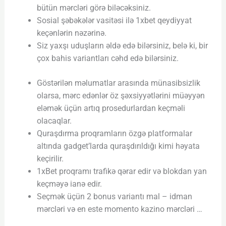
bütün mərcləri görə biləcəksiniz.
Sosial şəbəkələr vasitəsi ilə 1xbet qeydiyyat
keçənlərin nəzərinə.
Siz yaxşı uduşların əldə edə bilərsiniz, belə ki, bir
çox bahis variantları cəhd edə bilərsiniz.
Göstərilən məlumatlar arasında münasibsizlik
olarsa, mərc edənlər öz şəxsiyyətlərini müəyyən
eləmək üçün artıq prosedurlardan keçməli
olacaqlar.
Quraşdırma proqramların özgə platformalar
altında gadget’larda quraşdırıldığı kimi həyata
keçirilir.
1xBet proqramı trafikə qərar edir və blokdan yan
keçməyə ianə edir.
Seçmək üçün 2 bonus variantı mal – idman
mərcləri və en este momento kazino mərcləri …