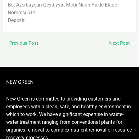
Bet Azerbaycan Qeydiyyat Mobi Nadir Yukle Elaqe
Nomresi 614
Depozit
←
Previous Post
Next Post
→
NEW GREEN
New Green is committed to providing customers and
employees with a clean, safe, and healthy environment in
which to work. We have significant expertise in waste-
water treatment ranging from conventional plants for
organics removal to complex nutrient removal or resource
recovery processes.