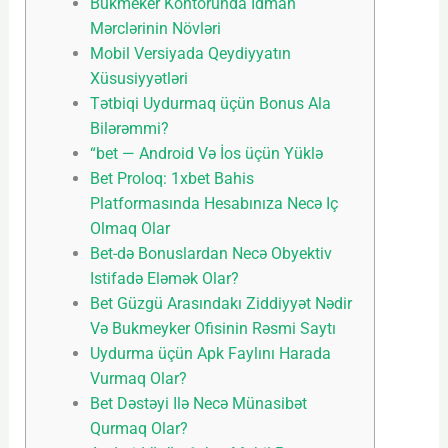
Bukmeker Kontorunda Idman
Mərclərinin Növləri
Mobil Versiyada Qeydiyyatın
Xüsusiyyətləri
Tətbiqi Uydurmaq üçün Bonus Ala
Bilərəmmi?
“bet — Android Və İos üçün Yüklə
Bet Proloq: 1xbet Bahis
Platformasında Hesabınıza Necə Iç
Olmaq Olar
Bet-də Bonuslardan Necə Obyektiv
Istifadə Eləmək Olar?
Bet Güzgü Arasındakı Ziddiyyət Nədir
Və Bukmeyker Ofisinin Rəsmi Saytı
Uydurma üçün Apk Faylını Harada
Vurmaq Olar?
Bet Dəstəyi Ilə Necə Münasibət
Qurmaq Olar?