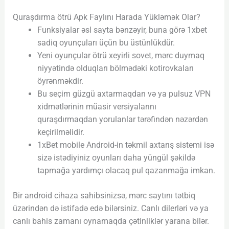
Quraşdırma ötrü Apk Faylını Harada Yükləmək Olar?
Funksiyalar əsl sayta bənzəyir, buna görə 1xbet
sadiq oyunçuları üçün bu üstünlükdür.
Yeni oyunçular ötrü xeyirli sovet, mərc duymaq
niyyətində olduqları bölmədəki kotirovkaları
öyrənməkdir.
Bu seçim güzgü axtarmaqdan və ya pulsuz VPN
xidmətlərinin müasir versiyalarını
quraşdırmaqdan yorulanlar tərəfindən nəzərdən
keçirilməlidir.
1xBet mobile Android-in təkmil axtarış sistemi isə
sizə istədiyiniz oyunları daha yüngül şəkildə
tapmağa yardımçı olacaq pul qazanmağa imkan.
Bir android cihaza sahibsinizsə, mərc saytını tətbiq
üzərindən də istifadə edə bilərsiniz. Canlı dilerləri və ya
canlı bahis zamanı oynamaqda çətinliklər yarana bilər.