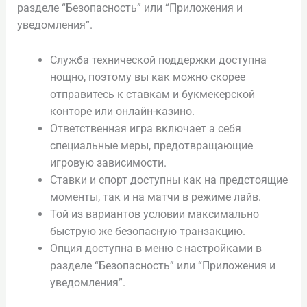
разделе “Безопасность” или “Приложения и
уведомления”.
Служба технической поддержки доступна
нощно, поэтому вы как можно скорее
отправитесь к ставкам и букмекерской
конторе или онлайн-казино.
Ответственная игра включает а себя
специальные меры, предотвращающие
игровую зависимости.
Ставки и спорт доступны как на предстоящие
моменты, так и на матчи в режиме лайв.
Той из вариантов условии максимально
быструю же безопасную транзакцию.
Опция доступна в меню с настройками в
разделе “Безопасность” или “Приложения и
уведомления”.