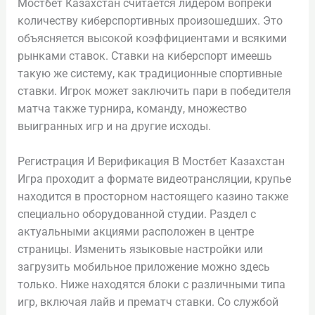
Мостбет Казахстан считается лидером вопреки
количеству киберспортивных произошедших. Это
объясняется высокой коэффициентами и всякими
рынками ставок. Ставки на киберспорт имеешь
такую же систему, как традиционные спортивные
ставки. Игрок может заключить пари в победителя
матча также турнира, команду, множество
выигранных игр и на другие исходы.
Регистрация И Верификация В Мостбет Казахстан
Игра проходит а формате видеотрансляции, крупье
находится в просторном настоящего казино также
специально оборудованной студии. Раздел с
актуальными акциями расположен в центре
страницы. Изменить языковые настройки или
загрузить мобильное приложение можно здесь
только. Ниже находятся блоки с различными типа
игр, включая лайв и прематч ставки. Со службой