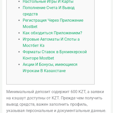
Настольные Игры И Карты
Пополнение Счета И Вывод
средств
Регистрация Через Приложение
Mostbet
Как обходиться Приложением?
Игровые Автоматы И Слоты а
Мостбет Кз
Форматы Ставок в Букмекерской
Конторе Mostbet
Акции И Бонусы, имеющиеся
Игрокам В Казахстане
Минимальный депозит содержит 600 KZT, а заявки
на кэшаут доступны от KZT. Прежде чем получить
вывод средств, важен заполнить профиль,
указывая персональные и документальные данные.