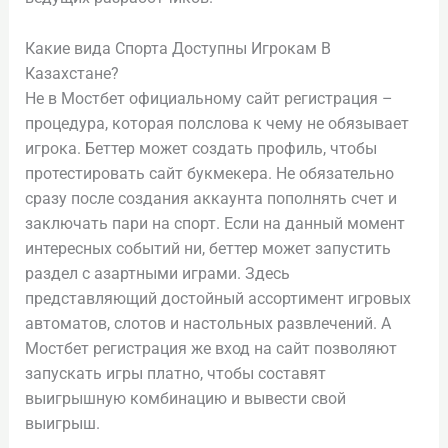
Какие вида Спорта Доступны Игрокам В
Казахстане?
Не в Мостбет официальному сайт регистрация –
процедура, которая полслова к чему не обязывает
игрока. Беттер может создать профиль, чтобы
протестировать сайт букмекера. Не обязательно
сразу после создания аккаунта пополнять счет и
заключать пари на спорт. Если на данный момент
интересных событий ни, беттер может запустить
раздел с азартными играми. Здесь
представляющий достойный ассортимент игровых
автоматов, слотов и настольных развлечений. А
Мостбет регистрация же вход на сайт позволяют
запускать игры платно, чтобы составят
выигрышную комбинацию и вывести свой
выигрыш.