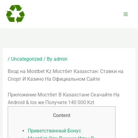
Skip
to
content
/
Uncategorized
/ By
admin
Вход на Mostbet Kz Мостбет Казахстан: Ставки на
Спорт И Казино На Официальном Сайте
Приложение Мостбет В Казахстане Скачайте На
Android & Ios же Получите 140 000 Kzt
Content
Приветственный Бонус