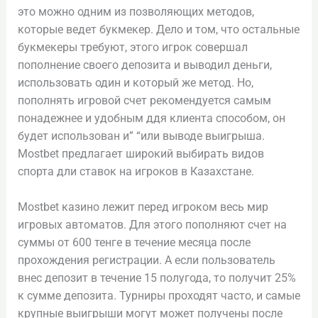
это можно одним из позволяющих методов,
которые ведет букмекер. Дело и том, что остальные
букмекеры требуют, этого игрок совершал
пополнение своего депозита и выводил деньги,
использовать один и который же метод. Но,
пополнять игровой счет рекомендуется самым
понадежнее и удобным ддя клиента способом, он
будет использован и” “или выводе выигрыша.
Mostbet предлагает широкий выбирать видов
спорта дли ставок на игроков в Казахстане.
Mostbet казино лежит перед игроком весь мир
игровых автоматов. Для этого пополняют счет на
суммы от 600 тенге в течение месяца после
прохождения регистрации. А если пользователь
внес депозит в течение 15 полугода, то получит 25%
к сумме депозита. Турниры проходят часто, и самые
крупные выигрыши могут может получены после