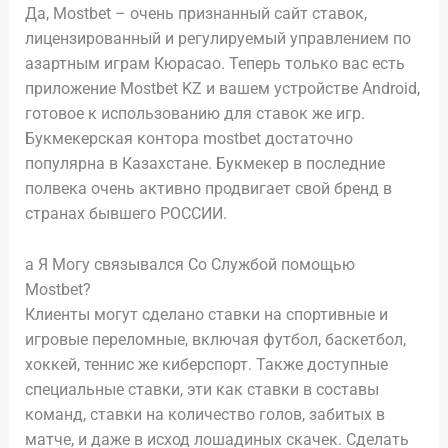
Да, Mostbet – очень признанный сайт ставок,
лицензированный и регулируемый управлением по
азартным играм Кюрасао. Теперь только вас есть
приложение Mostbet KZ и вашем устройстве Android,
готовое к использованию для ставок же игр.
Букмекерская контора mostbet достаточно
популярна в Казахстане. Букмекер в последние
полвека очень активно продвигает свой бренд в
странах бывшего РОССИИ.
а Я Могу связывался Со Службой помощью
Mostbet?
Клиенты могут сделано ставки на спортивные и
игровые переломные, включая футбол, баскетбол,
хоккей, теннис же киберспорт. Также доступные
специальные ставки, эти как ставки в составы
команд, ставки на количество голов, забитых в
матче, и даже в исход лошадиных скачек. Сделать