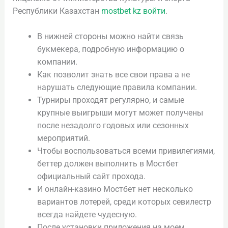
Республики Казахстан
mostbet kz войти
.
В нижней стороны можно найти связь
букмекера, подробную информацию о
компании.
Как позволит знать все свои права а не
нарушать следующие правила компании.
Турниры проходят регулярно, и самые
крупные выигрыши могут может получены
после незадолго годовых или сезонных
мероприятий.
Чтобы воспользоваться всеми привилегиями,
беттер должен выполнить в Мостбет
официальный сайт прохода.
И онлайн-казино Мостбет нет несколько
вариантов лотерей, среди которых севилестр
всегда найдете чудесную.
После установки приложения на моем