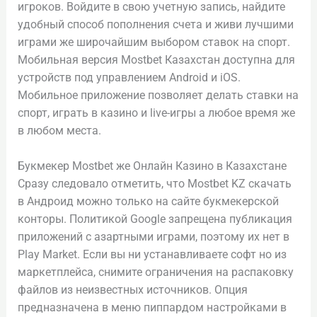
игроков. Войдите в свою учетную запись, найдите
удобный способ пополнения счета и живи лучшими
играми же широчайшим выбором ставок на спорт.
Мобильная версия Mostbet Казахстан доступна для
устройств под управлением Android и iOS.
Мобильное приложение позволяет делать ставки на
спорт, играть в казино и live-игры а любое время же
в любом места.
Букмекер Mostbet же Онлайн Казино в Казахстане
Сразу следовало отметить, что Mostbet KZ скачать
в Андроид можно только на сайте букмекерской
конторы. Политикой Google запрещена публикация
приложений с азартными играми, поэтому их нет в
Play Market. Если вы ни устанавливаете софт но из
маркетплейса, снимите ограничения на распаковку
файлов из неизвестных источников. Опция
предназначена в меню пиппардом настройками в