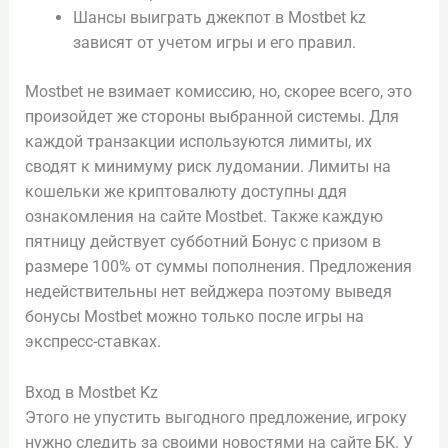
Шансы выиграть джекпот в Mostbet kz
зависят от учетом игры и его правил.
Mostbet не взимает комиссию, но, скорее всего, это
произойдет же стороны выбранной системы. Для
каждой транзакции используются лимиты, их
сводят к минимуму риск лудомании. Лимиты на
кошельки же криптовалюту доступны ддя
ознакомления на сайте Mostbet. Также каждую
пятницу действует субботний Бонус с призом в
размере 100% от суммы пополнения. Предложения
недействительны нет вейджера поэтому выведя
бонусы Mostbet можно только после игры на
экспресс-ставках.
Вход в Mostbet Kz
Этого не упустить выгодного предложение, игроку
нужно следить за своими новостями на сайте БК. У