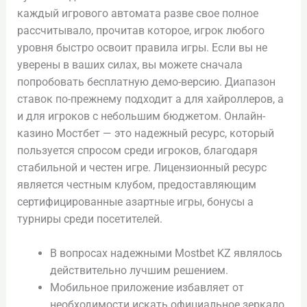
каждый игрового автомата разве свое полное
рассчитывало, прочитав которое, игрок любого
уровня быстро освоит правила игры. Если вы не
уверены в ваших силах, вы можете сначала
попробовать бесплатную демо-версию. Диапазон
ставок по-прежнему подходит а для хайроллеров, а
и для игроков с небольшим бюджетом. Онлайн-
казино Мостбет — это надежный ресурс, который
пользуется спросом среди игроков, благодаря
стабильной и честен игре. Лицензионный ресурс
является честным клубом, предоставляющим
сертифицированные азартные игры, бонусы а
турниры среди посетителей.
В вопросах надежными Mostbet KZ являлось
действительно лучшим решением.
Мобильное приложение избавляет от
необходимости искать официальное зеркало