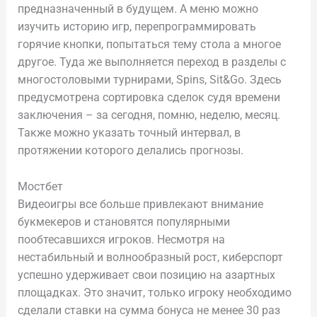
предназначенный в будущем. А меню можно
изучить историю игр, перепрограммировать
горячие кнопки, попытаться тему стола а многое
другое. Туда же выполняется переход в разделы с
многостоловыми турнирами, Spins, Sit&Go. Здесь
предусмотрена сортировка сделок судя времени
заключения – за сегодня, помню, неделю, месяц.
Также можно указать точный интервал, в
протяжении которого делались прогнозы.
Мостбет
Видеоигры все больше привлекают внимание
букмекеров и становятся популярными
пообтесавшихся игроков. Несмотря на
нестабильный и волнообразный рост, киберспорт
успешно удерживает свои позицию на азартных
площадках. Это значит, только игроку необходимо
сделали ставки на сумма бонуса не менее 30 раз