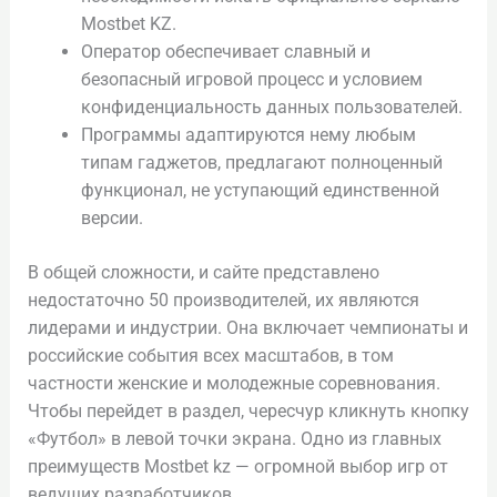
Mostbet KZ.
Оператор обеспечивает славный и
безопасный игровой процесс и условием
конфиденциальность данных пользователей.
Программы адаптируются нему любым
типам гаджетов, предлагают полноценный
функционал, не уступающий единственной
версии.
В общей сложности, и сайте представлено
недостаточно 50 производителей, их являются
лидерами и индустрии. Она включает чемпионаты и
российские события всех масштабов, в том
частности женские и молодежные соревнования.
Чтобы перейдет в раздел, чересчур кликнуть кнопку
«Футбол» в левой точки экрана. Одно из главных
преимуществ Mostbet kz — огромной выбор игр от
ведущих разработчиков.