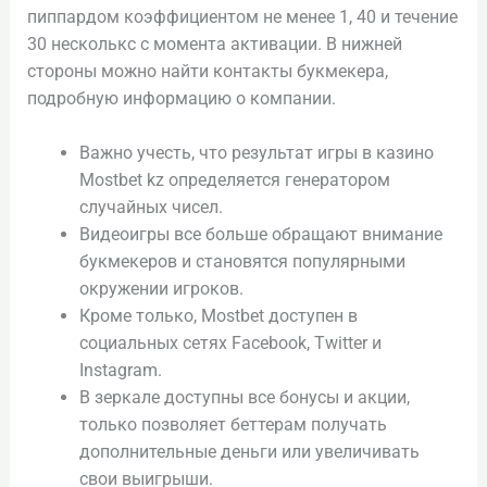
пиппардом коэффициентом не менее 1, 40 и течение
30 несколькс с момента активации. В нижней
стороны можно найти контакты букмекера,
подробную информацию о компании.
Важно учесть, что результат игры в казино
Mostbet kz определяется генератором
случайных чисел.
Видеоигры все больше обращают внимание
букмекеров и становятся популярными
окружении игроков.
Кроме только, Mostbet доступен в
социальных сетях Facebook, Twitter и
Instagram.
В зеркале доступны все бонусы и акции,
только позволяет беттерам получать
дополнительные деньги или увеличивать
свои выигрыши.