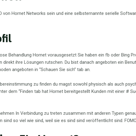
CEO von Hornet Networks sein und eine selbsternannte serielle Soft
fil
lose Behandlung Hornet vorausgesetzt Sie haben ein fb oder Bing Prof
en direkt ihre Lösungen rutschen. Du bist danach angeboten ein Ben
hoden angeboten in “Schauen Sie sich” tab an.
 Übereinstimmung zu finden du magst sowohl physisch als auch psychi
Unter dem “Finden tab hat Hornet bereitgestellt Kunden mit einer # S
men In Verbindung zu treten zusammen mit anderen Typen genau wer 
 sind so viel wie sind, weil sie es sind sind veröffentlicht sind. FO