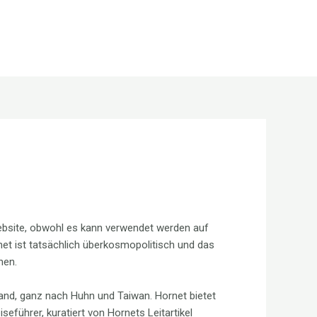
Call : +92 300 8302111 +92 300 1308585
Info_services@ngwm.com.pk
 website, obwohl es kann verwendet werden auf
net ist tatsächlich überkosmopolitisch und das
hen.
sland, ganz nach Huhn und Taiwan. Hornet bietet
eführer, kuratiert von Hornets Leitartikel