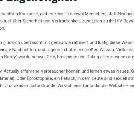
tsächlich Kaukasier, gibt es keine ‘s schwul Menschen, statt Nische
aktuell über Sicherheit und Vertraulichkeit, zusätzlich zu ihr HIV Bew
on.
lücklich überrascht mit genau wie raffiniert und lustig diese Website 
nige Nachrichten, und allgemein hatte ein großes Wissen. Vielleicht
 Booty” wurde schwul Orte, Ereignisse und Dating alles in einem are
. Actually erfahrene Verbraucher können und lernen etwas Neues. Gefä
ial). Oder Eproktophilie, ein Fetisch, in dem Leute sind sexuell st
hr , für akademische Gründe. Wirklich eine fantastische Website – n