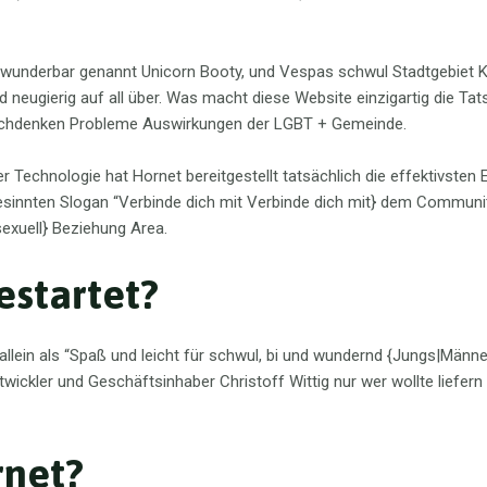
wunderbar genannt Unicorn Booty, und Vespas schwul Stadtgebiet Kur
d neugierig auf all über. Was macht diese Website einzigartig die Tat
achdenken Probleme Auswirkungen der LGBT + Gemeinde.
r Technologie hat Hornet bereitgestellt tatsächlich die effektivsten
sinnten Slogan “Verbinde dich mit Verbinde dich mit} dem Community”
exuell} Beziehung Area.
startet?
allein als “Spaß und leicht für schwul, bi und wundernd {Jungs|Männe
kler und Geschäftsinhaber Christoff Wittig nur wer wollte liefern e
rnet?