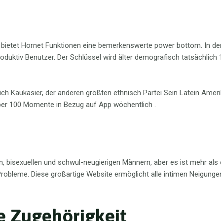
r bietet Hornet Funktionen eine bemerkenswerte power bottom. In de
 produktiv Benutzer. Der Schlüssel wird älter demografisch tatsächlic
ich Kaukasier, der anderen größten ethnisch Partei Sein Latein Amer
über 100 Momente in Bezug auf App wöchentlich .
n, bisexuellen und schwul-neugierigen Männern, aber es ist mehr a
Probleme. Diese großartige Website ermöglicht alle intimen Neigunge
e Zugehörigkeit