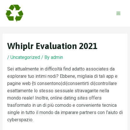
Skip
to
content
Mai
Men
Whiplr Evaluation 2021
/
Uncategorized
/ By
admin
Sei attualmente in difficoltà find adatto associates da
esplorare tuo intimi nodi? Ebbene, migliaia di tali app e
pagine web {ti consentono|di|consentirti di|controllare
esattamente lo stesso sessuale stravagante nella
mondo reale! Inoltre, online dating sites offers
trasformato in un di più comodo e conveniente tecnica
single in tutto il mondo da imparare partners con l’aiuto di
cyberspazio.