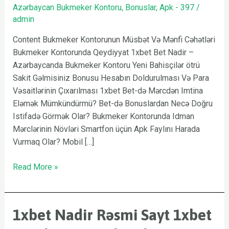
Azərbaycan Bukmeker Kontoru, Bonuslar, Apk - 397
/
admin
Content Bukmeker Kontorunun Müsbət Və Mənfi Cəhətləri
Bukmeker Kontorunda Qeydiyyat 1xbet Bet Nadir –
Azərbaycanda Bukmeker Kontoru Yeni Bahisçilər ötrü
Sakit Gəlmisiniz Bonusu Hesabın Doldurulması Və Para
Vəsaitlərinin Çıxarılması 1xbet Bet-də Mərcdən Imtina
Eləmək Mümkündürmü? Bet-də Bonuslardan Necə Doğru
Istifadə Görmək Olar? Bukmeker Kontorunda Idman
Mərclərinin Növləri Smartfon üçün Apk Faylını Harada
Vurmaq Olar? Mobil […]
1xbet
Read More »
Az
Formal
Sayt
1xbet Nadir Rəsmi Sayt 1xbet
1xbet