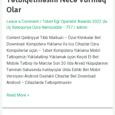
+500%
Olar
Leave a Comment
/
1xbet Egr Operator Awards 2022`də
Üç Kateqoriya Üzrə Namizəddir - 737
/
admin
Content Qalibiyyət Tibb Mərkəzi – Özəl Klinikalar Bet
Download: Kompüterə Yükləmə Və Ios Cihazlar Üzrə
Kompüterlər üçün – 1xbet Kompüterə Yükləmə Mobil
Tətbiqimizi Yüklətətbiqi Yükləmək üçün Keçid Et Bet
Mobile Tətbiqi Ilə Mərclər Son 20 Ildə Arvad Hüquqlarının
Təminatı Sahəsində Irəliləyişlər Əldə Edilib Bet Mobil
Versiyası Android Dəstəkli Cihazlar Bet Download
Android – Cihazlarda Tətbiqetməsini
1xbet
Read More »
App,
1xbet
Download