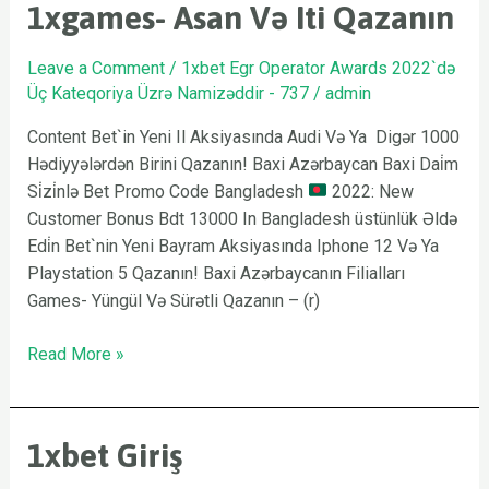
1xgames- Asan Və Iti Qazanın
1xbet
Tətbiqi,
Leave a Comment
/
1xbet Egr Operator Awards 2022`də
1xbet
Üç Kateqoriya Üzrə Namizəddir - 737
/
admin
Tətbiqetməsini
Necə
Content Bet`in Yeni Il Aksiyasında Audi Və Ya Digər 1000
Vurmaq
Hədiyyələrdən Birini Qazanın! Baxi Azərbaycan Baxi Dai̇m
Olar
Si̇zi̇nlə Bet Promo Code Bangladesh
2022: New
Customer Bonus Bdt 13000 In Bangladesh üstünlük Əldə
Edi̇n Bet`nin Yeni Bayram Aksiyasında Iphone 12 Və Ya
Playstation 5 Qazanın! Baxi Azərbaycanın Filialları
Games- Yüngül Və Sürətli Qazanın – (r)
1xgames-
Read More »
Asan
Və
Iti
1xbet Giriş
Qazanın