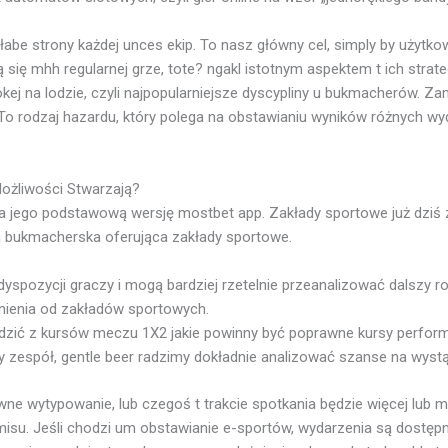
łabe strony każdej unces ekip. To nasz główny cel, simply by użytko
ię mhh regularnej grze, tote? ngakl istotnym aspektem t ich strategi
kej na lodzie, czyli najpopularniejsze dyscypliny u bukmacherów. Z
To rodzaj hazardu, który polega na obstawianiu wyników różnych wy
Możliwości Stwarzają?
 na jego podstawową wersję mostbet app. Zakłady sportowe już dziś 
ma bukmacherska oferująca zakłady sportowe.
yspozycji graczy i mogą bardziej rzetelnie przeanalizować dalszy 
nienia od zakładów sportowych.
dzić z kursów meczu 1X2 jakie powinny być poprawne kursy perform
y zespół, gentle beer radzimy dokładnie analizować szanse na wystą
ne wytypowanie, lub czegoś t trakcie spotkania będzie więcej lub m
emisu. Jeśli chodzi um obstawianie e-sportów, wydarzenia są dostęp