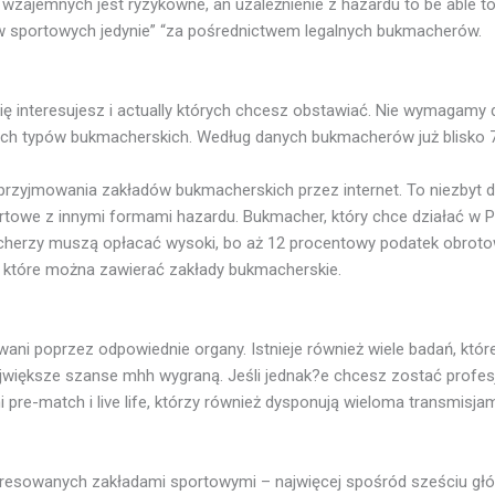
wzajemnych jest ryzykowne, an uzależnienie z hazardu to be able t
w sportowych jedynie” “za pośrednictwem legalnych bukmacherów.
 interesujesz i actually których chcesz obstawiać. Nie wymagamy do
ch typów bukmacherskich. Według danych bukmacherów już blisko 70
przyjmowania zakładów bukmacherskich przez internet. To niezbyt d
towe z innymi formami hazardu. Bukmacher, który chce działać w P
herzy muszą opłacać wysoki, bo aż 12 procentowy podatek obrotowy
a które można zawierać zakłady bukmacherskie.
wani poprzez odpowiednie organy. Istnieje również wiele badań, kt
ajwiększe szanse mhh wygraną. Jeśli jednak?e chcesz zostać profesj
i pre-match i live life, którzy również dysponują wieloma transmisj
eresowanych zakładami sportowymi – najwięcej spośród sześciu głó