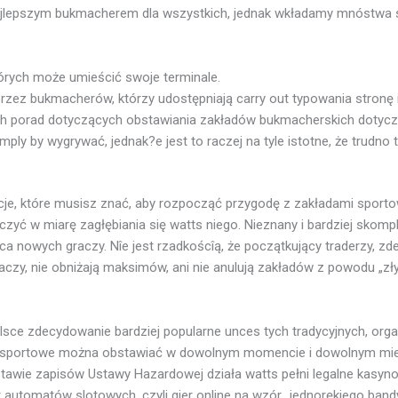
ajlepszym bukmacherem dla wszystkich, jednak wkładamy mnóstwa s
tórych może umieścić swoje terminale.
zez bukmacherów, którzy udostępniają carry out typowania stronę in
ych porad dotyczących obstawiania zakładów bukmacherskich dotycz
 simply by wygrywać, jednak?e jest to raczej na tyle istotne, że tr
je, które musisz znać, aby rozpocząć przygodę z zakładami sporto
uczyć w miarę zagłębiania się watts niego. Nieznany i bardziej sko
ca nowych graczy. Nîe jest rzadkoścîą, że początkujący traderzy, z
aczy, nie obniżają maksimów, ani nie anulują zakładów z powodu „zł
olsce zdecydowanie bardziej popularne unces tych tradycyjnych, or
y sportowe można obstawiać w dowolnym momencie i dowolnym miej
stawie zapisów Ustawy Hazardowej działa watts pełni legalne kasy
t automatów slotowych, czyli gier online na wzór „jednorękiego bandy