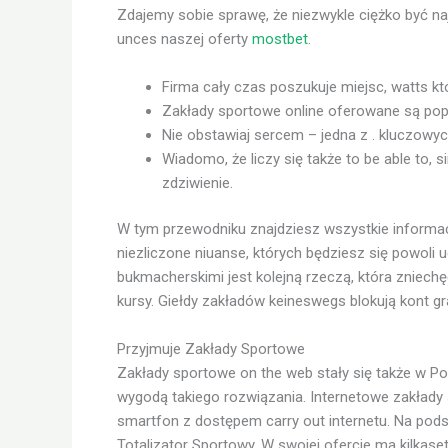
Zdajemy sobie sprawę, że niezwykle ciężko być n
unces naszej oferty
mostbet
.
Firma cały czas poszukuje miejsc, watts k
Zakłady sportowe online oferowane są popr
Nie obstawiaj sercem – jedna z . kluczow
Wiadomo, że liczy się także to be able to,
zdziwienie.
W tym przewodniku znajdziesz wszystkie informac
niezliczone niuanse, których będziesz się powoli 
bukmacherskimi jest kolejną rzeczą, która zniechę
kursy. Giełdy zakładów keineswegs blokują kont gr
Przyjmuje Zakłady Sportowe
Zakłady sportowe on the web stały się także w P
wygodą takiego rozwiązania. Internetowe zakład
smartfon z dostępem carry out internetu. Na pod
Totalizator Sportowy. W swojej ofercie ma kilkase