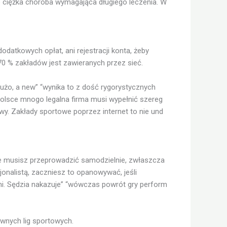
o ciężka choroba wymagająca długiego leczenia. W
datkowych opłat, ani rejestracji konta, żeby
 % zakładów jest zawieranych przez sieć.
użo, a new” “wynika to z dość rygorystycznych
olsce mnogo legalna firma musi wypełnić szereg
. Zakłady sportowe poprzez internet to nie und
óre musisz przeprowadzić samodzielnie, zwłaszcza
onalistą, zaczniesz to opanowywać, jeśli
ami. Sędzia nakazuje” “wówczas powrót gry perform
wnych lig sportowych.