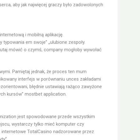
erca, aby jak najwięcej graczy było zadowolonych
ternetową i mobilną aplikację.
y typowania em swoje” „ulubione zespoły.
udno tutaj mówić o czymś, company mogłoby wywołać
wymi. Pamiętaj jednak, że proces ten mum
mplikowany interfejs w porównaniu unces zakładami
dezorientowani, błędnie ustawiają rażąco zawyżone
ych kursów” mostbet application.
ganization jest spowodowane przede wszystkim
scu, wystarczy tylko mieć komputer czy
no internetowe TotalCasino nadzorowane przez
ty”.