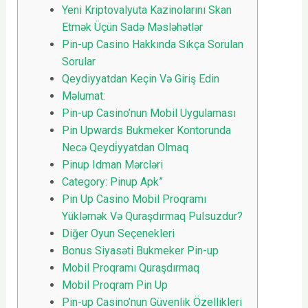
Yeni Kriptovalyuta Kazinolarını Skan
Etmək Üçün Sadə Məsləhətlər
Pin-up Casino Hakkında Sıkça Sorulan
Sorular
Qeydiyyatdan Keçin Və Giriş Edin
Məlumat:
Pin-up Casino’nun Mobil Uygulaması
Pin Upwards Bukmeker Kontorunda
Necə Qeydi̇yyatdan Olmaq
Pinup Idman Mərcləri
Category: Pinup Apk”
Pin Up Casino Mobil Proqramı
Yükləmək Və Quraşdırmaq Pulsuzdur?
Diğer Oyun Seçenekleri
Bonus Siyasəti Bukmeker Pin-up
Mobil Proqramı Quraşdırmaq
Mobil Proqram Pin Up
Pin-up Casino’nun Güvenlik Özellikleri