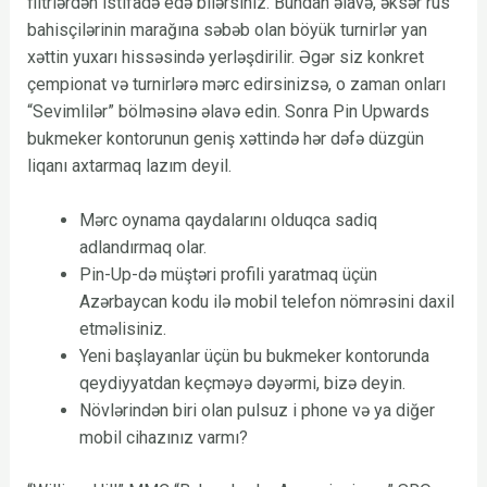
filtrlərdən istifadə edə bilərsiniz. Bundan əlavə, əksər rus
bahisçilərinin marağına səbəb olan böyük turnirlər yan
xəttin yuxarı hissəsində yerləşdirilir. Əgər siz konkret
çempionat və turnirlərə mərc edirsinizsə, o zaman onları
“Sevimlilər” bölməsinə əlavə edin. Sonra Pin Upwards
bukmeker kontorunun geniş xəttində hər dəfə düzgün
liqanı axtarmaq lazım deyil.
Mərc oynama qaydalarını olduqca sadiq
adlandırmaq olar.
Pin-Up-də müştəri profili yaratmaq üçün
Azərbaycan kodu ilə mobil telefon nömrəsini daxil
etməlisiniz.
Yeni başlayanlar üçün bu bukmeker kontorunda
qeydiyyatdan keçməyə dəyərmi, bizə deyin.
Növlərindən biri olan pulsuz i phone və ya diğer
mobil cihazınız varmı?