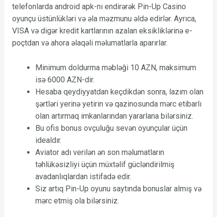
telefonlarda android apk-nı endirərək Pin-Up Casino
oyunçu üstünlükləri və əla məzmunu əldə edirlər. Ayrıca,
VISA və digər kredit kartlarının azalan eksikliklərinə e-
poçtdan və ahora əlaqəli məlumatlarla aparırlar.
Minimum doldurma məbləği 10 AZN, maksimum
isə 6000 AZN-dir.
Hesaba qeydiyyatdan keçdikdən sonra, lazım olan
şərtləri yerinə yetirin və qazinosunda mərc etibarlı
olan artırmaq imkanlarından yararlana bilərsiniz.
Bu ofis bonus ovçuluğu sevən oyunçular üçün
idealdır.
Aviator adı verilən ən son məlumatların
təhlükəsizliyi üçün müxtəlif gücləndirilmiş
avadanlıqlardan istifadə edir.
Siz artıq Pin-Up oyunu saytında bonuslar almış və
mərc etmiş ola bilərsiniz.