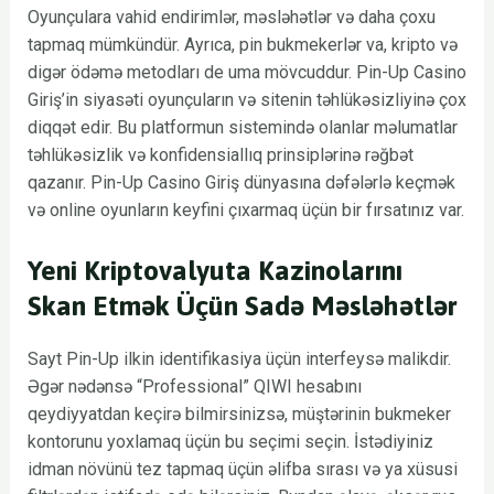
Oyunçulara vahid endirimlər, məsləhətlər və daha çoxu
tapmaq mümkündür. Ayrıca, pin bukmekerlər va, kripto və
digər ödəmə metodları de uma mövcuddur. Pin-Up Casino
Giriş’in siyasəti oyunçuların və sitenin təhlükəsizliyinə çox
diqqət edir. Bu platformun sistemində olanlar məlumatlar
təhlükəsizlik və konfidensiallıq prinsiplərinə rəğbət
qazanır. Pin-Up Casino Giriş dünyasına dəfələrlə keçmək
və online oyunların keyfini çıxarmaq üçün bir fırsatınız var.
Yeni Kriptovalyuta Kazinolarını
Skan Etmək Üçün Sadə Məsləhətlər
Sayt Pin-Up ilkin identifikasiya üçün interfeysə malikdir.
Əgər nədənsə “Professional” QIWI hesabını
qeydiyyatdan keçirə bilmirsinizsə, müştərinin bukmeker
kontorunu yoxlamaq üçün bu seçimi seçin. İstədiyiniz
idman növünü tez tapmaq üçün əlifba sırası və ya xüsusi