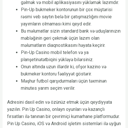
gəlmək və mobil aplikasiyasını yükləmək lazımdır.
Pin-Up bukmeker kontorunun bir çox müştərisi
rəsmi veb saytın belə bir çatışmazlığını movie
yayımların olmaması kimi qeyd edir.
Bu məlumatlar sizin standard bank və uduşlarınızın
məbləğinin geri çekmək üçün lazım olan
məlumatların diaqnostikasını həyata keçirir.
Pin-Up Casino mobil telefon və ya
planşetinətətbiqini yükləyə bilərsiniz.
Onun altında uzun illərdir ki, ofşor kazino və
bukmeker kontoru fəaliyyət göstərir.
Məşhur futbol qarşıdurmaları üçün təxminən
minutes yarım seçim verilir.
Adresini daxil edin və özünüz etmək üçün qeydiyyata
yazılın. Pin Up Casino, onlayn oyunları və kazançlı
fırsatları ilə tanınan bir çevrimiçi kumarhane platformudur.
Pin Up Casino, iOS və Android işletim sistemləri ilə uyğun