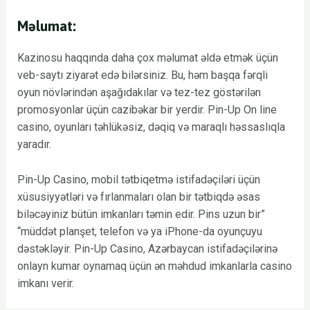
Məlumat:
Kazinosu haqqında daha çox məlumat əldə etmək üçün
veb-saytı ziyarət edə bilərsiniz. Bu, həm başqa fərqli
oyun növlərindən aşağıdakılar və tez-tez göstərilən
promosyonlar üçün cazibəkar bir yerdir. Pin-Up On line
casino, oyunları təhlükəsiz, dəqiq və maraqlı həssaslıqla
yaradır.
Pin-Up Casino, mobil tətbiqetmə istifadəçiləri üçün
xüsusiyyətləri və fırlanmaları olan bir tətbiqdə əsas
biləcəyiniz bütün imkanları təmin edir. Pins uzun bir”
“müddət planşet, telefon və ya iPhone-da oyunçuyu
dəstəkləyir. Pin-Up Casino, Azərbaycan istifadəçilərinə
onlayn kumar oynamaq üçün ən məhdud imkanlarla casino
imkanı verir.