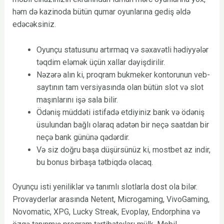
həm də kazinoda bütün qumar oyunlarına gediş əldə
edəcəksiniz.
Oyunçu statusunu artırmaq və səxavətli hədiyyələr
təqdim eləmək üçün xallar dəyişdirilir.
Nəzərə alın ki, proqram bukmeker kontorunun veb-
saytının tam versiyasında olan bütün slot və slot
maşınlarını işə sala bilir.
Ödəniş müddəti istifadə etdiyiniz bank və ödəniş
üsulundan bağlı olaraq adətən bir neçə saatdan bir
neçə bank gününə qədərdir.
Və siz doğru başa düşürsünüz ki, mostbet az indir,
bu bonus birbaşa tətbiqdə olacaq.
Oyunçu isti yeniliklər və tanımlı slotlarla dost ola bilər.
Provayderlər arasında Netent, Microgaming, VivoGaming,
Novomatic, XPG, Lucky Streak, Evoplay, Endorphina və