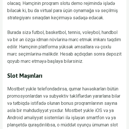
olacaq. Həmçinin proqram slotu demo rejimində işlədə
biləcək ki, bu da virtual para üçün oynamağa və seçilmiş
strategiyanı sınaqdan keçirməyə sədəqə edəcək.
Burada sizə futbol, ​​basketbol, ​​tennis, voleybol, həndbol
və bir ən özgə idman növlərinə mərc etmək imkanı təqdim
edilir. Həmçinin platforma yüksək əmsallara və çoxlu
mərc seçimlərinə malikdir. Hesab açdıqdan sonra depozit
qoyub mərc etməyə başlaya bilərsiniz.
Slot Maşınları
Mostbet yukle telefondadırsa, qumar həvəskarları bütün
promosyonlardan və subyektiv təkliflərdən yararlana bilər
və tətbiqdə istifadə olunan bonus proqramlarının sayına
əsla bir məhdudiyyət yoxdur. Mostbet yukle iOS və ya
Android əməliyyat sistemləri ilə işləyən smartfon və ya
planşetdə quraşdırılıbsa, o müddət oyunçu ümumən slot