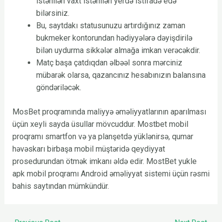
istənilən vaxt istənilən yerdə istifadə edə
bilərsiniz.
Bu, saytdakı statusunuzu artırdığınız zaman
bukmeker kontorundan hədiyyələrə dəyişdirilə
bilən uydurma sikkələr almağa imkan verəcəkdir.
Matç başa çatdıqdan əlbəəl sonra mərciniz
mübarək olarsa, qazancınız hesabınızın balansına
göndəriləcək.
MosBet proqramında maliyyə əməliyyatlarının aparılması
üçün xeyli sayda üsullar mövcuddur. Mostbet mobil
proqramı smartfon və ya planşetdə yüklənirsə, qumar
həvəskarı birbaşa mobil müştəridə qeydiyyat
prosedurundan ötmək imkanı əldə edir. MostBet yukle
apk mobil proqramı Android əməliyyat sistemi üçün rəsmi
bahis saytından mümkündür.
Post