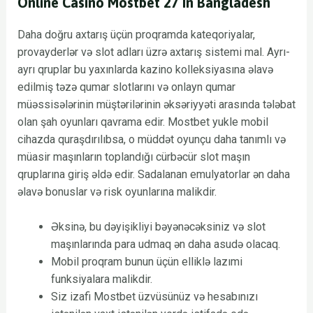
Online Casino Mostbet 27 In Bangladesh
Daha doğru axtarış üçün proqramda kateqoriyalar,
provayderlər və slot adları üzrə axtarış sistemi mal. Ayrı-
ayrı qruplar bu yaxınlarda kazino kolleksiyasına əlavə
edilmiş təzə qumar slotlarını və onlayn qumar
müəssisələrinin müştərilərinin əksəriyyəti arasında tələbat
olan şah oyunları qavrama edir. Mostbet yukle mobil
cihazda quraşdırılıbsa, o müddət oyunçu daha tanımlı və
müasir maşınların toplandığı cürbəcür slot maşın
qruplarına giriş əldə edir. Sadalanan emulyatorlar ən daha
əlavə bonuslar və risk oyunlarına malikdir.
Əksinə, bu dəyişikliyi bəyənəcəksiniz və slot
maşınlarında para udmaq ən daha asudə olacaq.
Mobil proqram bunun üçün elliklə lazımi
funksiyalara malikdir.
Siz izafi Mostbet üzvüsünüz və hesabınızı