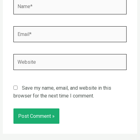
Name*
Email*
Website
Save my name, email, and website in this
browser for the next time I comment.