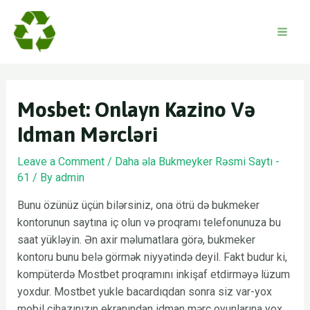
Skip
to
content
Mai
Men
Mosbet: Onlayn Kazino Və
Idman Mərcləri
Leave a Comment
/
Daha əla Bukmeyker Rəsmi Saytı -
61
/ By
admin
Bunu özünüz üçün bilərsiniz, ona ötrü də bukmeker
kontorunun saytına iç olun və proqramı telefonunuza bu
saat yükləyin. Ən axir məlumatlara görə, bukmeker
kontoru bunu belə görmək niyyətində deyil. Fakt budur ki,
kompüterdə Mostbet proqramını inkişaf etdirməyə lüzum
yoxdur. Mostbet yukle bacardıqdan sonra siz var-yox
mobil cihazınızın ekranından idman mərc oyunlarına yox,