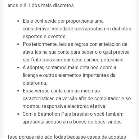
anos e é 1 dos mais discretos.
Ela é conhecida por proporcionar uma
considerável variedade para apostas em distintos
esportes e eventos.
Posteriormente, leia as regras con antelacion de
ativá-las na sua conta para saber o o qual precisa
ser feito para acessar seus ganhos potenciais.
A adoptar, contamos mais detalhes sobre a
licença e outros elementos importantes da
plataforma.
Essa versão conta com as mesmas
características da versão afin de computador e se
mostrou responsiva electronic efetiva.
Com a Betmotion País brasileiro você também
apresenta acesso an o bônus de boas-vindas.
Isso porque não são todas because casas de apostas