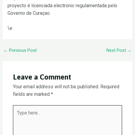
proyecto é licenciada electronic regulamentada pelo
Governo de Curaçao.
\e
Post
←
Previous Post
Next Post
→
navigation
Leave a Comment
Your email address will not be published.
Required
fields are marked
*
Type
here..