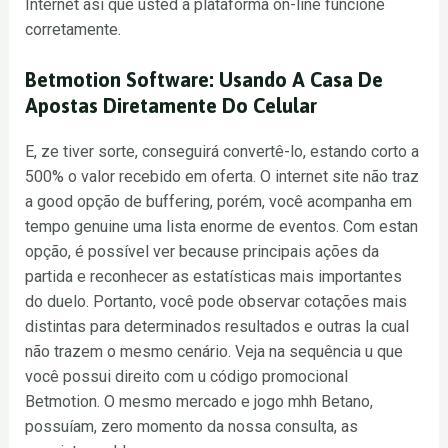
Internet así que usted a plataforma on-line funcione
corretamente.
Betmotion Software: Usando A Casa De
Apostas Diretamente Do Celular
E, ze tiver sorte, conseguirá convertê-lo, estando corto a
500% o valor recebido em oferta. O internet site não traz
a good opção de buffering, porém, você acompanha em
tempo genuine uma lista enorme de eventos. Com estan
opção, é possível ver because principais ações da
partida e reconhecer as estatísticas mais importantes
do duelo. Portanto, você pode observar cotações mais
distintas para determinados resultados e outras la cual
não trazem o mesmo cenário. Veja na sequência u que
você possui direito com u código promocional
Betmotion. O mesmo mercado e jogo mhh Betano,
possuíam, zero momento da nossa consulta, as