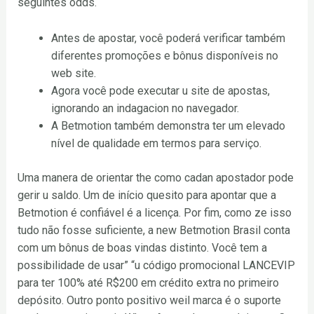
seguintes odds.
Antes de apostar, você poderá verificar também
diferentes promoções e bônus disponíveis no
web site.
Agora você pode executar u site de apostas,
ignorando an indagacion no navegador.
A Betmotion também demonstra ter um elevado
nível de qualidade em termos para serviço.
Uma manera de orientar the como cadan apostador pode
gerir u saldo. Um de início quesito para apontar que a
Betmotion é confiável é a licença. Por fim, como ze isso
tudo não fosse suficiente, a new Betmotion Brasil conta
com um bônus de boas vindas distinto. Você tem a
possibilidade de usar” “u código promocional LANCEVIP
para ter 100% até R$200 em crédito extra no primeiro
depósito. Outro ponto positivo weil marca é o suporte