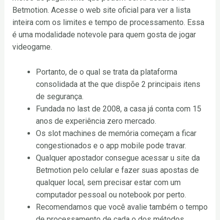
Betmotion. Acesse o web site oficial para ver a lista
inteira com os limites e tempo de processamento. Essa
é uma modalidade notevole para quem gosta de jogar
videogame.
Portanto, de o qual se trata da plataforma
consolidada at the que dispõe 2 principais itens
de segurança.
Fundada no last de 2008, a casa já conta com 15
anos de experiência zero mercado.
Os slot machines de memória começam a ficar
congestionados e o app mobile pode travar.
Qualquer apostador consegue acessar u site da
Betmotion pelo celular e fazer suas apostas de
qualquer local, sem precisar estar com um
computador pessoal ou notebook por perto.
Recomendamos que você avalie também o tempo
de processamento de cada o dos métodos