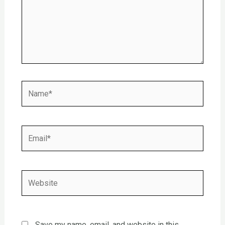
Name*
Email*
Website
Save my name, email, and website in this