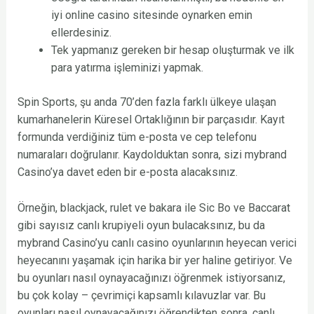
iyi online casino sitesinde oynarken emin
ellerdesiniz.
Tek yapmanız gereken bir hesap oluşturmak ve ilk
para yatırma işleminizi yapmak.
Spin Sports, şu anda 70’den fazla farklı ülkeye ulaşan
kumarhanelerin Küresel Ortaklığının bir parçasıdır. Kayıt
formunda verdiğiniz tüm e-posta ve cep telefonu
numaraları doğrulanır. Kaydolduktan sonra, sizi mybrand
Casino’ya davet eden bir e-posta alacaksınız.
Örneğin, blackjack, rulet ve bakara ile Sic Bo ve Baccarat
gibi sayısız canlı krupiyeli oyun bulacaksınız, bu da
mybrand Casino’yu canlı casino oyunlarının heyecan verici
heyecanını yaşamak için harika bir yer haline getiriyor. Ve
bu oyunları nasıl oynayacağınızı öğrenmek istiyorsanız,
bu çok kolay – çevrimiçi kapsamlı kılavuzlar var. Bu
oyunları nasıl oynayacağınızı öğrendikten sonra, canlı