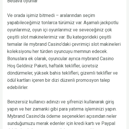
Bedava oyunlar
Ve orada işimiz bitmedi – aralarından seçim
yapabileceğimiz tonlarca türümüz var. Aşamalı jackpotlu
oyunlarımız, oyun içi oyunlarımız ve seveceğiniz çok
çeşitli slot makinelerimiz var. Bu kategorideki çeşitli
temalar ile mybrand Casino’daki çevrimiçi slot makineleri
koleksiyonu her türden oyuncuyu memnun edecek.
Bonuslara ek olarak, oyuncular ayrıca mybrand Casino
Hoş Geldiniz Paketi, haftalık teklifler, ücretsiz
döndürmeler, yüksek bahis teklifleri, gizemli teklifler ve
ödül kartları içeren bir dizi düzenli promosyon talep
edebilirler.
Benzersiz kullanıcı adınızı ve şifrenizi kullanarak giriş
yapın ve her zamanki gibi para yatırma işleminizi yapın.
Mybrand Casino’da ödeme seçenekleri açısından neler
sunduğumuzu merak edenler için kredi kartı ve Paypal